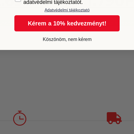
2.690
Ft
1.790
F
adatvédelmi tájékoztatót.
Adatvédelmi tájékoztató
Kosárba teszem
Kosárba tesze
Kérem a 10% kedvezményt!
Köszönöm, nem kérem