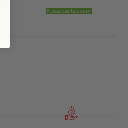
t
Kosárba teszem
m