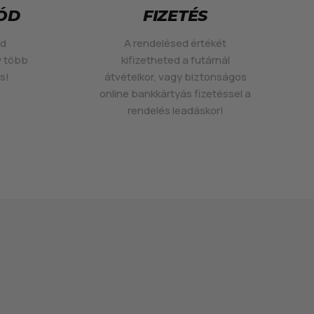
MÓD
FIZETÉS
ed
A rendelésed értékét
y több
kifizetheted a futárnál
s!
átvételkor, vagy biztonságos
online bankkártyás fizetéssel a
rendelés leadáskor!