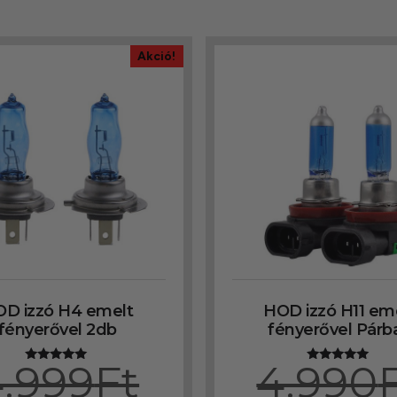
Akció!
D izzó H4 emelt
HOD izzó H11 em
fényerővel 2db
fényerővel Párb
.999
Ft
4.990
Értékelés:
Értékelés:
5.00
5.00
/ 5
/ 5