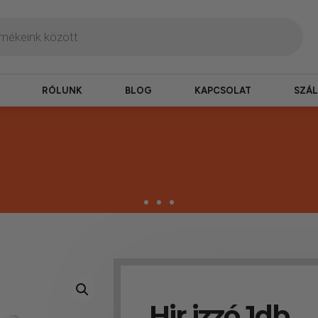
RÓLUNK
BLOG
KAPCSOLAT
SZÁL
zbesítés
Hir izzó 1db
ogy hamar kézhez kapd a csomagod.