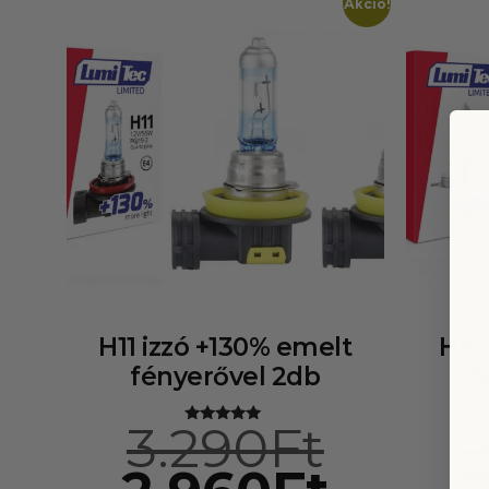
Akció!
H11 izzó +130% emelt
H4 
fényerővel 2db
f
3.290
Ft
Értékelés:
5.00
/ 5