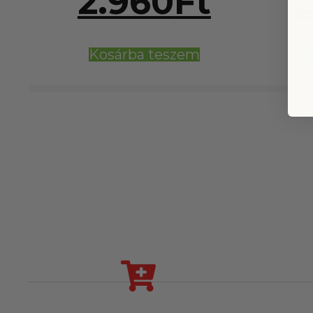
2.960
Ft
Kosárba teszem