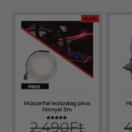
Akció!
Műszerfal ledszalag piros
HO
fénnyel 3m
2.490
Ft
4
Értékelés:
5.00
/ 5