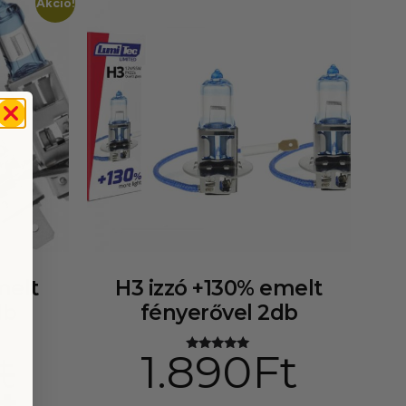
Akció!
melt
H3 izzó +130% emelt
db
fényerővel 2db
t
1.890
Ft
Értékelés:
5.00
/ 5