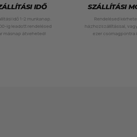
ZÁLLÍTÁSI IDŐ
SZÁLLÍTÁSI 
llítási idő 1-2 munkanap.
Rendelésed kérhet
00-ig leadott rendelésed
házhozszállítással, vag
r másnap átveheted!
ezer csomagpontra i