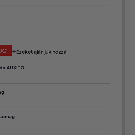
ba
Ezeket ajánljuk hozzá:
2db AUXITO
ag
csomag