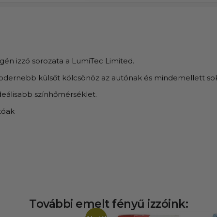
én izzó sorozata a LumiTec Limited.
dernebb külsőt kölcsönöz az autónak és mindemellett sokka
ideálisabb színhőmérséklet.
tóak
További emelt fényű izzóink: