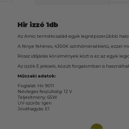
Hir izzó 1db
Az Amio termékcsalád egyik legnépszerűbbb halog
A fénye fehéres, 4300K színhőmérsékletű, ezzel mo
Rossz időjárási körülmények közt is ez az egyik leg
Az izzók E jelesek, közúti forgalomban is használha
Műszaki adatok:
Foglalat: Hir 9011
Névleges feszültség: 12 V
Teljesítmény: 65W
UV-szűrős: Igen
Jóváhagyás: E1