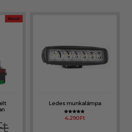
Akció!
elt
Ledes munkalámpa
an
4.290
Ft
Értékelés:
Ft
5.00
/ 5