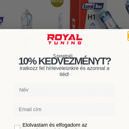
Akció!
Szeretnél...
10% KEDVEZMÉNYT?
Iratkozz fel hírleveleünkre és azonnal a
tiéd!
Név
izzó +130% emelt
H1 izzó +130% e
ényerővel 2db
fényerővel 2
Email
2.990
Ft
1.990
F
Értékelés:
Értékelés:
4.91
4.92
/ 5
/ 5
GDPR
Elolvastam és elfogadom az