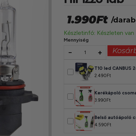
1.990
Ft
/darab
Készletinfó: Készleten van
Mennyiség
Kosár
−
+
T10 led CANBUS 
2.490
Ft
Kerékápoló csom
3.990
Ft
Belső autóápoló 
4.590
Ft