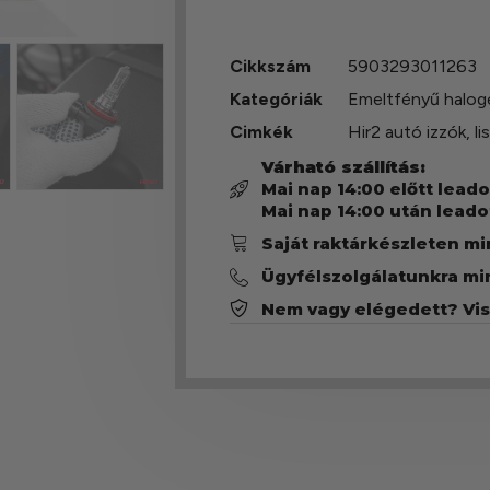
Cikkszám
5903293011263
Kategóriák
Emeltfényű halog
Cimkék
Hir2 autó izzók
,
li
Várható szállítás:
Mai nap 14:00 előtt lead
Mai nap 14:00 után leado
Saját raktárkészleten m
Ügyfélszolgálatunkra mi
Nem vagy elégedett? Vi