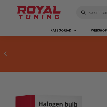
KATEGÓRIÁK
WEBSHOP
Másnapi ké
Gyors rendelésfeldolgozással segítünk, h