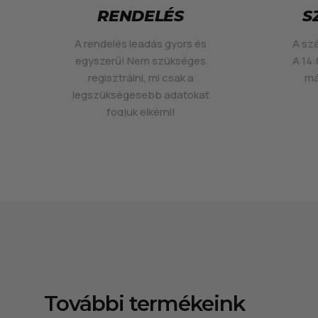
RENDELÉS
S
A rendelés leadás gyors és
A szá
egyszerű! Nem szükséges
A 14:
regisztrálni, mi csak a
má
legszükségesebb adatokat
fogjuk elkérni!
További termékeink