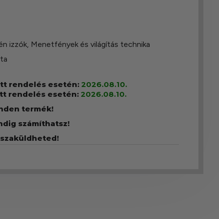
én izzók
,
Menetfények és világítás technika
sta
ott rendelés esetén:
2026.08.10.
tt rendelés esetén:
2026.08.10.
inden termék!
ndig számíthatsz!
sszaküldheted!