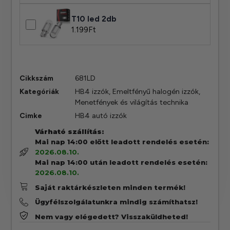
T10 led 2db
1.199
Ft
Cikkszám
681LD
Kategóriák
HB4 izzók
,
Emeltfényű halogén izzók
,
Menetfények és világítás technika
Cimke
HB4 autó izzók
Várható szállítás:
Mai nap 14:00 előtt leadott rendelés esetén:
2026.08.10.
Mai nap 14:00 után leadott rendelés esetén:
2026.08.10.
Saját raktárkészleten minden termék!
Ügyfélszolgálatunkra mindig számíthatsz!
Nem vagy elégedett? Visszaküldheted!