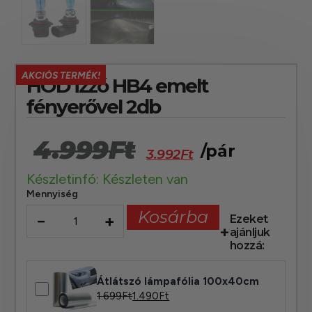
AKCIÓS TERMÉK!
HOD izzó HB4 emelt
fényerővel 2db
4.999
Ft
/pár
3.992
Ft
Készletinfó: Készleten van
Mennyiség
Kosárba
−
+
Ezeket
ajánljuk
hozzá:
Átlátszó lámpafólia 100x40cm
1.699
Ft
1.490
Ft