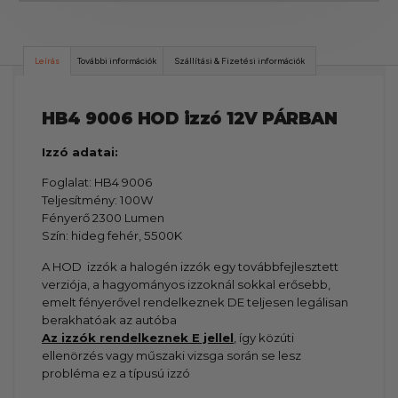
Leírás
További információk
Szállítási & Fizetési információk
HB4 9006 HOD izzó 12V PÁRBAN
Izzó adatai:
Foglalat: HB4 9006
Teljesítmény: 100W
Fényerő 2300 Lumen
Szín: hideg fehér, 5500K
A HOD izzók a halogén izzók egy továbbfejlesztett
verziója, a hagyományos izzoknál sokkal erősebb,
emelt fényerővel rendelkeznek DE teljesen legálisan
berakhatóak az autóba
Az izzók rendelkeznek E jellel
, így közúti
ellenörzés vagy műszaki vizsga során se lesz
probléma ez a típusú izzó