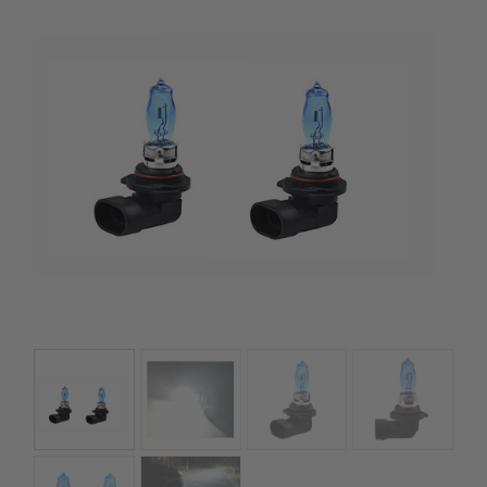
kézhez kapd a csomagod.