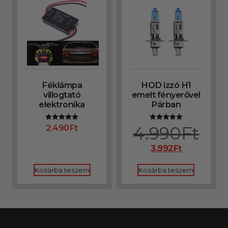
Féklámpa
HOD izzó H1
villogtató
emelt fényerővel
elektronika
Párban
2.490
Ft
4.990
Ft
Értékelés:
Értékelés:
5.00
5.00
/ 5
/ 5
3.992
Ft
Kosárba teszem
Kosárba teszem