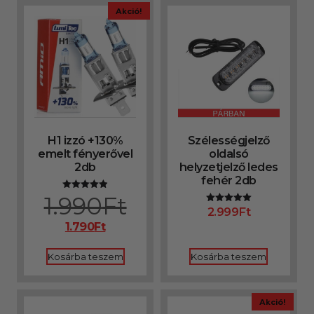
Akció!
H1 izzó +130%
Szélességjelző
emelt fényerővel
oldalsó
2db
helyzetjelző ledes
fehér 2db
1.990
Ft
Értékelés:
4.92
2.999
Ft
Értékelés:
/ 5
5.00
1.790
Ft
/ 5
Kosárba teszem
Kosárba teszem
Akció!