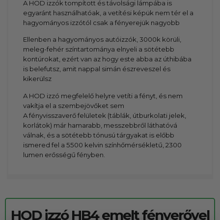
A HOD izzók tompított és távolsági lámpába is
egyaránt használhatóak, a vetítési képük nem tér el a
hagyományos izzótól csak a fényerejük nagyobb
Ellenben a hagyományos autóizzók, 3000k körüli,
meleg-fehér színtartománya elnyeli a sötétebb
kontúrokat, ezért van az hogy este abba az úthibába
is belefutsz, amit nappal simán észreveszel és
kikerülsz
A HOD izzó megfelelő helyre vetíti a fényt, és nem
vakítja el a szembejövőket sem
A fényvisszaverő felületek (táblák, útburkolati jelek,
korlátok) már hamarabb, messzebbről láthatóvá
válnak, és a sötétebb tónusú tárgyakat is előbb
ismered fel a 5500 kelvin színhőmérsékletű, 2300
lumen erősségű fényben.
HOD izzó HB4 emelt fényerővel