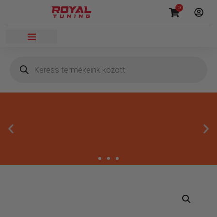
0
Másnapi kézbesítés
Gyors rendelésfeldolgozással segítünk, hogy hamar