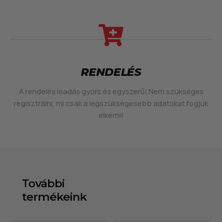
RENDELÉS
A rendelés leadás gyors és egyszerű! Nem szükséges
regisztrálni, mi csak a legszükségesebb adatokat fogjuk
elkérni!
További
termékeink