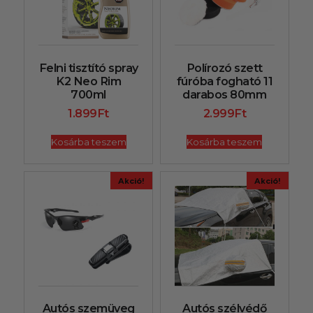
Felni tisztító spray
Polírozó szett
K2 Neo Rim
fúróba fogható 11
700ml
darabos 80mm
1.899
Ft
2.999
Ft
Kosárba teszem
Kosárba teszem
Akció!
Akció!
Autós szemüveg
Autós szélvédő