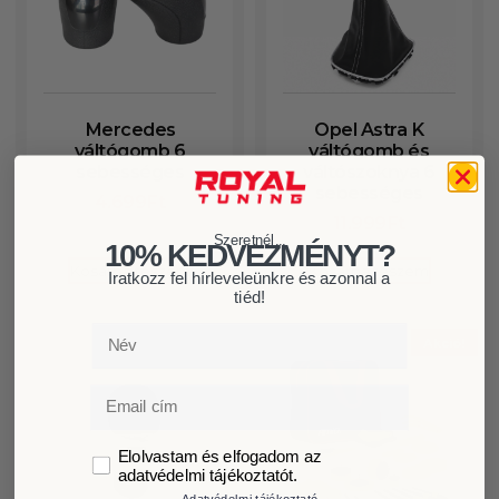
Mercedes
Opel Astra K
váltógomb 6
váltógomb és
sebességes
váltószoknya 6
sebességes
4.699
Ft
11.999
Ft
Szeretnél...
10% KEDVEZMÉNYT?
Kosárba teszem
Kosárba teszem
Iratkozz fel hírleveleünkre és azonnal a
tiéd!
Név
Akció!
Email
GDPR
Elolvastam és elfogadom az
adatvédelmi tájékoztatót.
Adatvédelmi tájékoztató