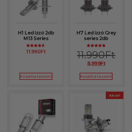
H1 Led izzó 2db
H7 Led izzó Grey
M13 Series
series 2db
11.990
Ft
11.990
Ft
Értékelés:
Értékelés:
4.56
4.85
/ 5
/ 5
8.999
Ft
Kosárba teszem
Kosárba teszem
Akció!