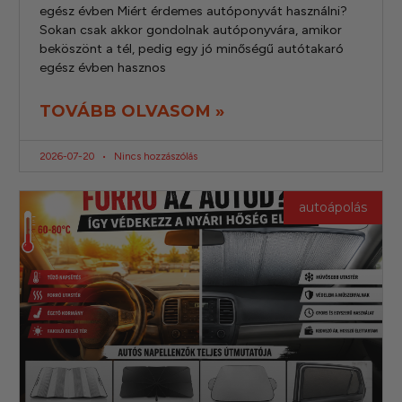
egész évben Miért érdemes autóponyvát használni?
Sokan csak akkor gondolnak autóponyvára, amikor
beköszönt a tél, pedig egy jó minőségű autótakaró
egész évben hasznos
TOVÁBB OLVASOM »
2026-07-20
Nincs hozzászólás
autoápolás