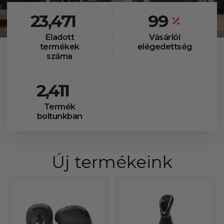
23,471
99
Eladott
Vásárlói
termékek
elégedettség
száma
2,411
Termék
boltunkban
Új termékeink