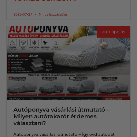
2026-07-27
Nincs hozzászólás
autoápolás
Autóponyva vásárlási útmutató –
Milyen autótakarót érdemes
választani?
Autóponyva vásárlási útmutató – Így óvd autódat