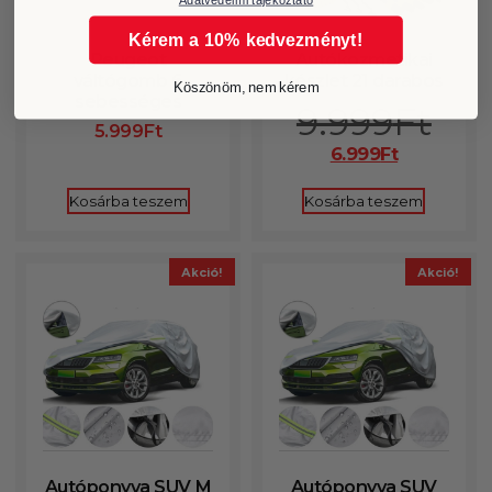
Kérem a 10% kedvezményt!
Peugeot
Autókozmetikai
váltógomb 6
készlet 21 darabos
Köszönöm, nem kérem
sebességes
9.999
Ft
5.999
Ft
6.999
Ft
Kosárba teszem
Kosárba teszem
Akció!
Akció!
Autóponyva SUV M
Autóponyva SUV