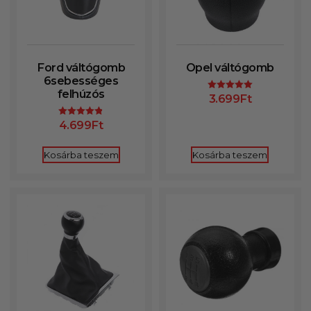
Ford váltógomb
Opel váltógomb
6sebességes
felhúzós
3.699
Ft
Értékelés:
5.00
/ 5
4.699
Ft
Értékelés:
4.85
/ 5
Kosárba teszem
Kosárba teszem