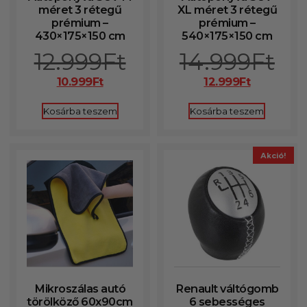
méret 3 rétegű
XL méret 3 rétegű
prémium –
prémium –
430×175×150 cm
540×175×150 cm
12.999
Ft
14.999
Ft
10.999
Ft
12.999
Ft
Kosárba teszem
Kosárba teszem
Akció!
Mikroszálas autó
Renault váltógomb
törölköző 60x90cm
6 sebességes