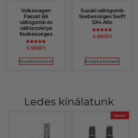
Volkswagen
Suzuki váltógomb
Passat B6
5sebességes Swift
váltógomb és
SX4 Alto
váltószoknya
6sebességes
4.690
Ft
Értékelés:
4.93
/ 5
5.999
Ft
Értékelés:
5.00
/ 5
Kosárba teszem
Kosárba teszem
Ledes kínálatunk
Akció!