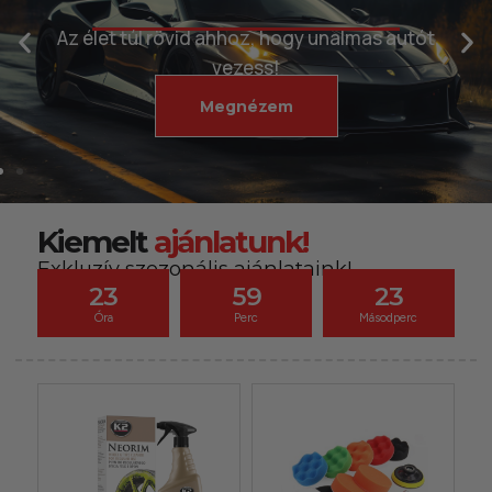
kézhez kapd a csomagod.
Az élet túl rövid ahhoz, hogy unalmas autót
vezess!
Megnézem
Kiemelt
ajánlatunk!
Exkluzív szezonális ajánlataink!
23
59
23
Óra
Perc
Másodperc