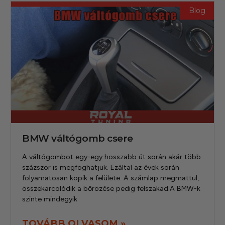
Blog
BMW váltógomb csere
A váltógombot egy-egy hosszabb út során akár több
százszor is megfoghatjuk. Ezáltal az évek során
folyamatosan kopik a felülete. A számlap megmattul,
összekarcolódik a bőrözése pedig felszakad.A BMW-k
szinte mindegyik
TOVÁBB OLVASOM »