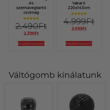
és
takaró
szemüvegtartó
220x143cm
csomag
4.999
Ft
Értékelés:
4.90
2.490
Ft
Értékelés:
/ 5
5.00
3.999
Ft
/ 5
2.390
Ft
Kosárba teszem
Kosárba teszem
Váltógomb kínálatunk