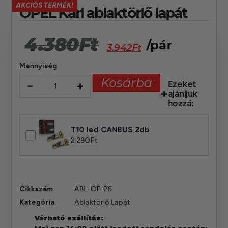
AKCIÓS TERMÉK!
OPEL Karl ablaktörlő lapát
4.380
Ft
/pár
3.942
Ft
Mennyiség
Kosárba
−
+
Ezeket
ajánljuk
hozzá:
T10 led CANBUS 2db
2.290
Ft
Cikkszám
ABL-OP-26
Kategória
Ablaktörlő Lapát
Várható szállítás:
Mai nap 14:00 előtt leadott rendelés esetén: