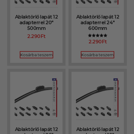
Ablaktörlő lapát 12
Ablaktörlő lapát 12
adapterrel 20″
adapterrel 24″
500mm
600mm
2.290
Ft
2.290
Ft
Értékelés:
5.00
/ 5
Kosárba teszem
Kosárba teszem
Ablaktörlő lapát 12
Ablaktörlő lapát 12