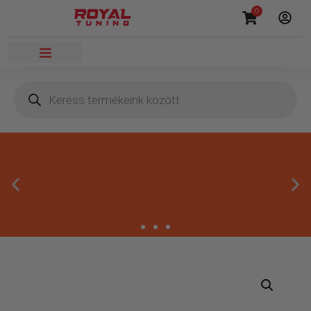
0
Megbízható termékek
Kínálatunkban kizárólag olyan termékek