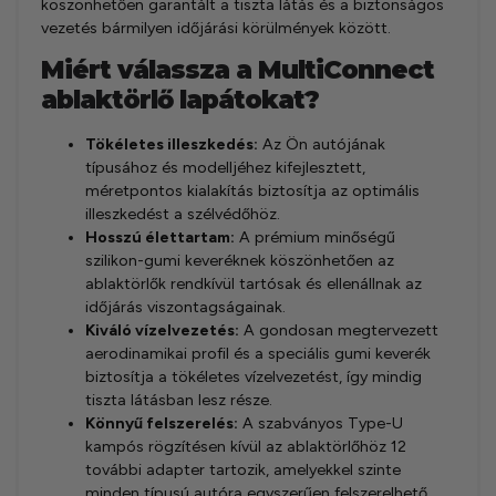
köszönhetően garantált a tiszta látás és a biztonságos
vezetés bármilyen időjárási körülmények között.
Miért válassza a MultiConnect
ablaktörlő lapátokat?
Tökéletes illeszkedés:
Az Ön autójának
típusához és modelljéhez kifejlesztett,
méretpontos kialakítás biztosítja az optimális
illeszkedést a szélvédőhöz.
Hosszú élettartam:
A prémium minőségű
szilikon-gumi keveréknek köszönhetően az
ablaktörlők rendkívül tartósak és ellenállnak az
időjárás viszontagságainak.
Kiváló vízelvezetés:
A gondosan megtervezett
aerodinamikai profil és a speciális gumi keverék
biztosítja a tökéletes vízelvezetést, így mindig
tiszta látásban lesz része.
Könnyű felszerelés:
A szabványos Type-U
kampós rögzítésen kívül az ablaktörlőhöz 12
további adapter tartozik, amelyekkel szinte
minden típusú autóra egyszerűen felszerelhető.