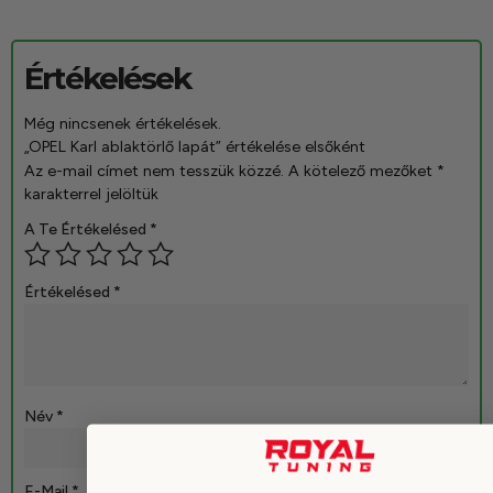
Értékelések
Még nincsenek értékelések.
„OPEL Karl ablaktörlő lapát” értékelése elsőként
Az e-mail címet nem tesszük közzé.
A kötelező mezőket
*
karakterrel jelöltük
A Te Értékelésed
*
Értékelésed
*
Név
*
E-Mail
*