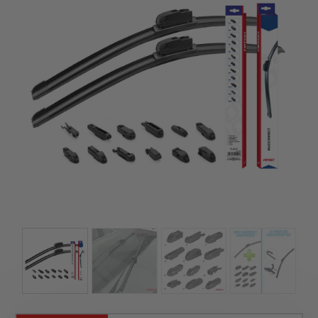
szerepelnek, amelyekben mi is bízunk.