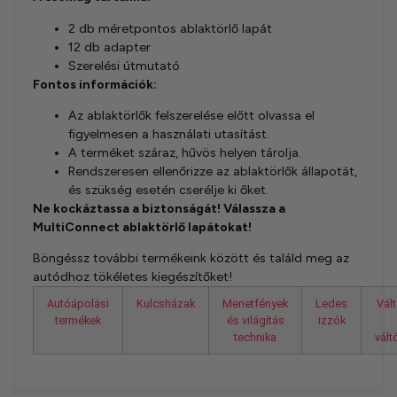
2 db méretpontos ablaktörlő lapát
12 db adapter
Szerelési útmutató
Fontos információk:
Az ablaktörlők felszerelése előtt olvassa el
figyelmesen a használati utasítást.
A terméket száraz, hűvös helyen tárolja.
Rendszeresen ellenőrizze az ablaktörlők állapotát,
és szükség esetén cserélje ki őket.
Ne kockáztassa a biztonságát! Válassza a
MultiConnect ablaktörlő lapátokat!
Böngéssz további termékeink között és találd meg az
autódhoz tökéletes kiegészítőket!
Autóápolási
Kulcsházak
Menetfények
Ledes
Vál
termékek
és világítás
izzók
technika
vál