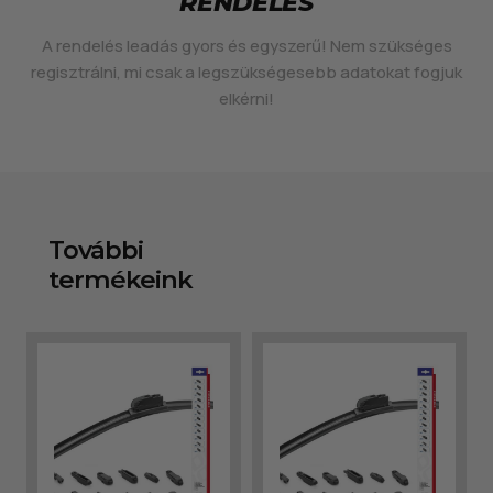
RENDELÉS
A rendelés leadás gyors és egyszerű! Nem szükséges
regisztrálni, mi csak a legszükségesebb adatokat fogjuk
elkérni!
További
termékeink