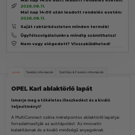
2026.08.11.
Mai nap 14:00 után leadott rendelés esetén:
2026.08.11.
Saját raktárkészleten minden termék!
Ügyfélszolgálatunkra mindig számíthatsz!
Nem vagy elégedett? Visszaküldheted!
Leírás
További információk
Szállítási & Fizetési információk
OPEL Karl ablaktörlő lapát
Ismerje meg a tökéletes illeszkedést és a kiváló
teljesítményt!
A MultiConnect széria méretpontos ablaktörlő lapátjai
forradalmasítják az autóápolást. Az innovatív
kialakításnak és a kiváló minőségű anyagoknak