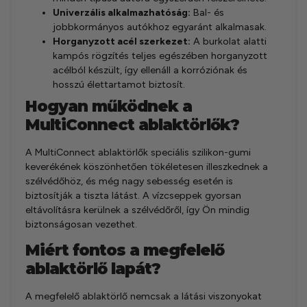
Univerzális alkalmazhatóság:
Bal- és
jobbkormányos autókhoz egyaránt alkalmasak.
Horganyzott acél szerkezet:
A burkolat alatti
kampós rögzítés teljes egészében horganyzott
acélból készült, így ellenáll a korróziónak és
hosszú élettartamot biztosít.
Hogyan működnek a
MultiConnect ablaktörlők?
A MultiConnect ablaktörlők speciális szilikon-gumi
keverékének köszönhetően tökéletesen illeszkednek a
szélvédőhöz, és még nagy sebesség esetén is
biztosítják a tiszta látást. A vízcseppek gyorsan
eltávolításra kerülnek a szélvédőről, így Ön mindig
biztonságosan vezethet.
Miért fontos a megfelelő
ablaktörlő lapát?
A megfelelő ablaktörlő nemcsak a látási viszonyokat