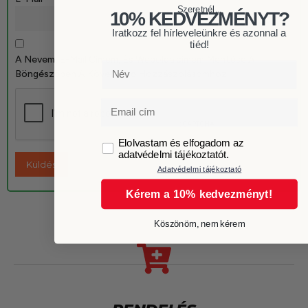
Szeretnél...
10% KEDVEZMÉNYT?
Iratkozz fel hírleveleünkre és azonnal a
tiéd!
A Nevem, E-Mail Címem, És Weboldalcímem Mentése A
Név
Böngészőben A Következő Hozzászólásomhoz.
Email
GDPR
Elolvastam és elfogadom az
adatvédelmi tájékoztatót.
Adatvédelmi tájékoztató
Kérem a 10% kedvezményt!
Köszönöm, nem kérem