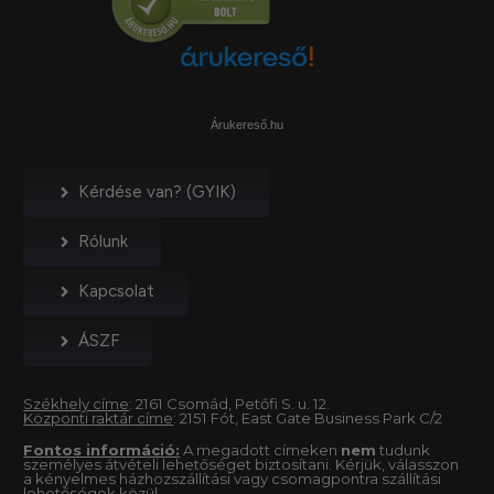
Árukereső.hu
Kérdése van? (GYIK)
Rólunk
Kapcsolat
ÁSZF
Székhely címe
: 2161 Csomád, Petőfi S. u. 12.
Központi raktár címe
: 2151 Fót, East Gate Business Park C/2
Fontos információ:
A megadott címeken
nem
tudunk
személyes átvételi lehetőséget biztosítani. Kérjük, válasszon
a kényelmes házhozszállítási vagy csomagpontra szállítási
lehetőségek közül.