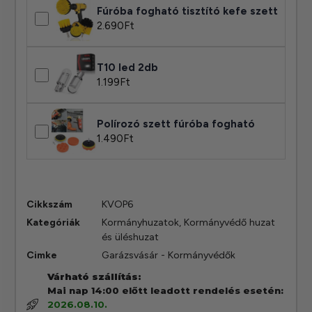
Fúróba fogható tisztító kefe szett
2.690
Ft
T10 led 2db
1.199
Ft
Polírozó szett fúróba fogható
1.490
Ft
Cikkszám
KVOP6
Kategóriák
Kormányhuzatok
,
Kormányvédő huzat
és üléshuzat
Cimke
Garázsvásár - Kormányvédők
Várható szállítás:
Mai nap 14:00 előtt leadott rendelés esetén:
2026.08.10.