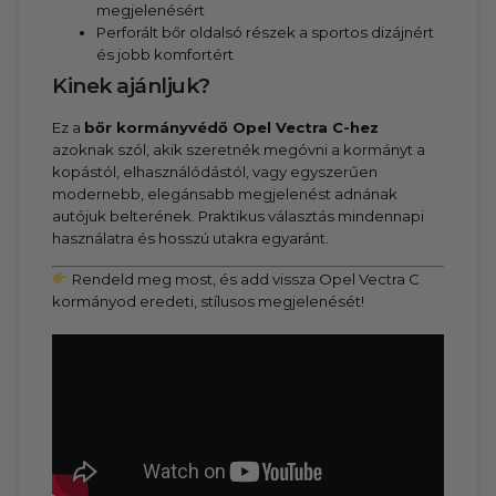
megjelenésért
Perforált bőr oldalsó részek a sportos dizájnért
és jobb komfortért
Kinek ajánljuk?
Ez a
bőr kormányvédő Opel Vectra C-hez
azoknak szól, akik szeretnék megóvni a kormányt a
kopástól, elhasználódástól, vagy egyszerűen
modernebb, elegánsabb megjelenést adnának
autójuk belterének. Praktikus választás mindennapi
használatra és hosszú utakra egyaránt.
Rendeld meg most, és add vissza Opel Vectra C
kormányod eredeti, stílusos megjelenését!