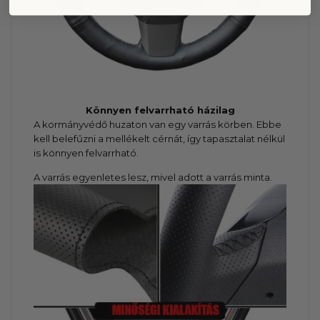
Könnyen felvarrható házilag
A kormányvédő huzaton van egy varrás körben. Ebbe
kell belefűzni a mellékelt cérnát, így tapasztalat nélkül
is könnyen felvarrható.
A varrás egyenletes lesz, mivel adott a varrás minta.