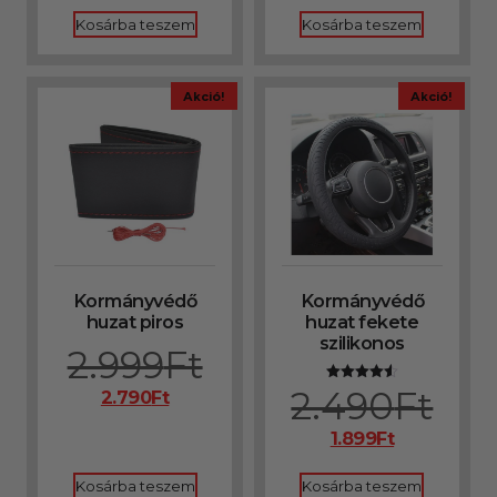
Kosárba teszem
Kosárba teszem
Akció!
Akció!
Kormányvédő
Kormányvédő
huzat piros
huzat fekete
szilikonos
2.999
Ft
2.490
Ft
Értékelés:
2.790
Ft
4.50
/ 5
1.899
Ft
Kosárba teszem
Kosárba teszem