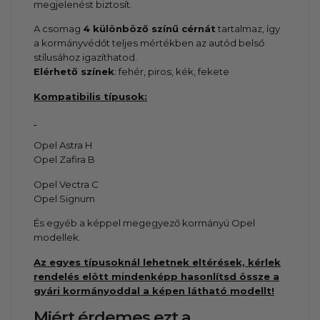
megjelenést biztosít.
A csomag
4 különböző színű cérnát
tartalmaz, így
a kormányvédőt teljes mértékben az autód belső
stílusához igazíthatod.
Elérhető színek
: fehér, piros, kék, fekete
Kompatibilis típusok:
Opel Astra H
Opel Zafira B
Opel Vectra C
Opel Signum
És egyéb a képpel megegyező kormányú Opel
modellek.
Az egyes típusoknál lehetnek eltérések, kérlek
rendelés elött mindenképp hasonlítsd össze a
gyári kormányoddal a képen látható modellt!
Miért érdemes ezt a