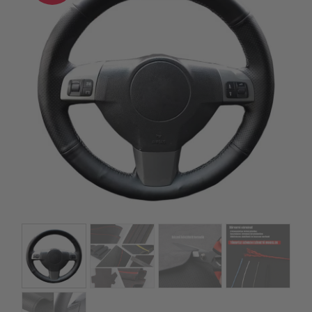
kézhez kapd a csomagod.