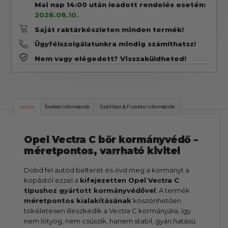
Mai nap 14:00 után leadott rendelés esetén:
2026.08.10.
Saját raktárkészleten minden termék!
Ügyfélszolgálatunkra mindig számíthatsz!
Nem vagy elégedett? Visszaküldheted!
Leírás
További információk
Szállítási & Fizetési információk
Opel Vectra C bőr kormányvédő –
méretpontos, varrható kivitel
Dobd fel autód belterét és óvd meg a kormányt a
kopástól ezzel a
kifejezetten Opel Vectra C
típushoz gyártott kormányvédővel
. A termék
méretpontos kialakításának
köszönhetően
tökéletesen illeszkedik a Vectra C kormányára, így
nem lötyög, nem csúszik, hanem stabil, gyári hatású