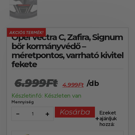
AKCIÓS TERMÉK!
Opel Vectra C, Zafira, Signum
bőr kormányvédő –
méretpontos, varrható kivitel
fekete
6.999
Ft
/db
4.999
Ft
Készletinfó: Készleten van
Mennyiség
Kosárba
−
+
Ezeket
ajánljuk
hozzá: