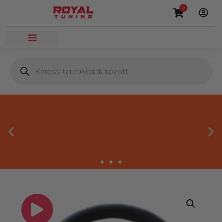
0
Másnapi kézbesítés
Gyors rendelésfeldolgozással segítünk, hogy hamar