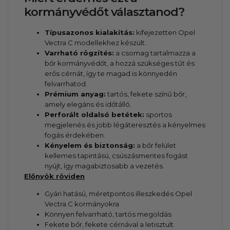
kormányvédőt választanod?
Típusazonos kialakítás:
kifejezetten Opel
Vectra C modellekhez készült.
Varrható rögzítés:
a csomag tartalmazza a
bőr kormányvédőt, a hozzá szükséges tűt és
erős cérnát, így te magad is könnyedén
felvarrhatod.
Prémium anyag:
tartós, fekete színű bőr,
amely elegáns és időtálló.
Perforált oldalsó betétek:
sportos
megjelenés és jobb légáteresztés a kényelmes
fogás érdekében.
Kényelem és biztonság:
a bőr felület
kellemes tapintású, csúszásmentes fogást
nyújt, így magabiztosabb a vezetés.
Előnyök röviden
Gyári hatású, méretpontos illeszkedés Opel
Vectra C kormányokra
Könnyen felvarrható, tartós megoldás
Fekete bőr, fekete cérnával a letisztult