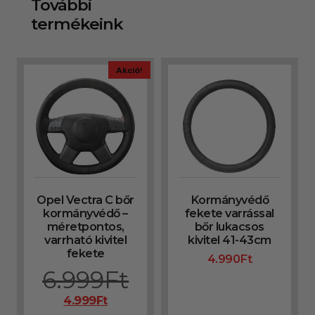
További
termékeink
Akció!
Opel Vectra C bőr
Kormányvédő
kormányvédő –
fekete varrással
méretpontos,
bőr lukacsos
varrható kivitel
kivitel 41-43cm
fekete
4.990
Ft
6.999
Ft
4.999
Ft