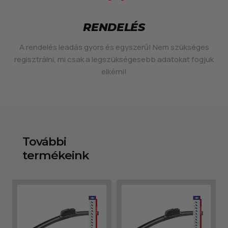
RENDELÉS
A rendelés leadás gyors és egyszerű! Nem szükséges
regisztrálni, mi csak a legszükségesebb adatokat fogjuk
elkérni!
További
termékeink