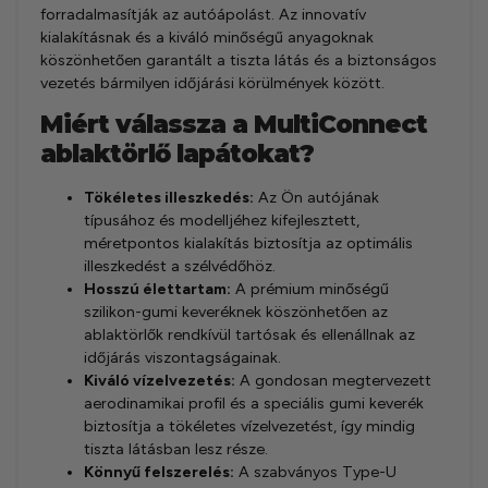
forradalmasítják az autóápolást. Az innovatív
kialakításnak és a kiváló minőségű anyagoknak
köszönhetően garantált a tiszta látás és a biztonságos
vezetés bármilyen időjárási körülmények között.
Miért válassza a MultiConnect
ablaktörlő lapátokat?
Tökéletes illeszkedés:
Az Ön autójának
típusához és modelljéhez kifejlesztett,
méretpontos kialakítás biztosítja az optimális
illeszkedést a szélvédőhöz.
Hosszú élettartam:
A prémium minőségű
szilikon-gumi keveréknek köszönhetően az
ablaktörlők rendkívül tartósak és ellenállnak az
időjárás viszontagságainak.
Kiváló vízelvezetés:
A gondosan megtervezett
aerodinamikai profil és a speciális gumi keverék
biztosítja a tökéletes vízelvezetést, így mindig
tiszta látásban lesz része.
Könnyű felszerelés:
A szabványos Type-U