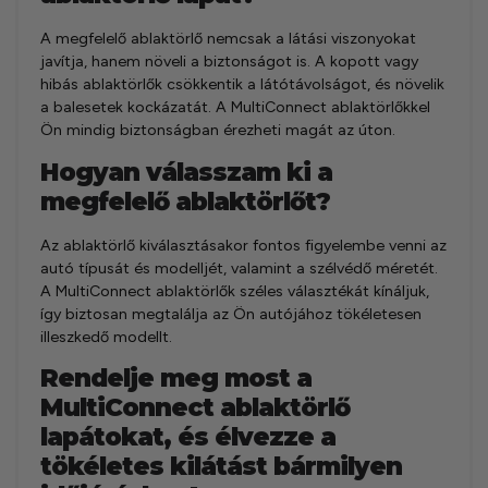
A megfelelő ablaktörlő nemcsak a látási viszonyokat
javítja, hanem növeli a biztonságot is. A kopott vagy
hibás ablaktörlők csökkentik a látótávolságot, és növelik
a balesetek kockázatát. A MultiConnect ablaktörlőkkel
Ön mindig biztonságban érezheti magát az úton.
Hogyan válasszam ki a
megfelelő ablaktörlőt?
Az ablaktörlő kiválasztásakor fontos figyelembe venni az
autó típusát és modelljét, valamint a szélvédő méretét.
A MultiConnect ablaktörlők széles választékát kínáljuk,
így biztosan megtalálja az Ön autójához tökéletesen
illeszkedő modellt.
Rendelje meg most a
MultiConnect ablaktörlő
lapátokat, és élvezze a
tökéletes kilátást bármilyen