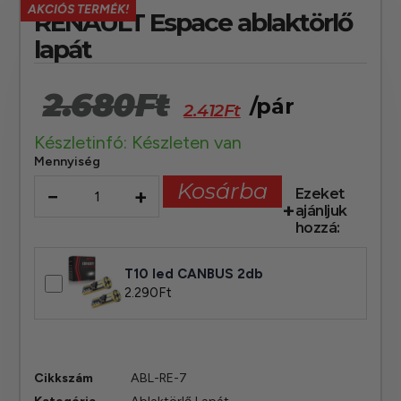
AKCIÓS TERMÉK!
RENAULT Espace ablaktörlő
lapát
2.680
Ft
/pár
2.412
Ft
Készletinfó: Készleten van
Mennyiség
Kosárba
−
+
Ezeket
ajánljuk
hozzá:
T10 led CANBUS 2db
2.290
Ft
Cikkszám
ABL-RE-7