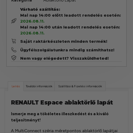
Kategória
Ablaktörlő Lapát
Várható szállítás:
Mai nap 14:00 előtt leadott rendelés esetén:
2026.08.11.
Mai nap 14:00 után leadott rendelés esetén:
2026.08.11.
Saját raktárkészleten minden termék!
Ügyfélszolgálatunkra mindig számíthatsz!
Nem vagy elégedett? Visszaküldheted!
Leírás
További információk
Szállítási & Fizetési információk
RENAULT Espace ablaktörlő lapát
Ismerje meg a tökéletes illeszkedést és a kiváló
teljesítményt!
A MultiConnect széria méretpontos ablaktörlő lapátjai