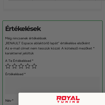
Értékelések
Még nincsenek értékelések.
„RENAULT Espace ablaktörlő lapát” értékelése elsőként
Az e-mail címet nem tesszük közzé.
A kötelező mezőket
*
karakterrel jelöltük
A Te Értékelésed
*
Értékelésed
*
Név
*