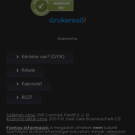
Árukereső.hu
Kérdése van? (GYIK)
Rólunk
Kapcsolat
ÁSZF
Székhely címe
: 2161 Csomád, Petőfi S. u. 12.
Központi raktár címe
: 2151 Fót, East Gate Business Park C/2
Fontos információ:
A megadott címeken
nem
tudunk
személyes átvételi lehetőséget biztosítani. Kérjük, válasszon