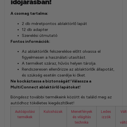
időjárásban!
A csomag tartalma:
2 db méretpontos ablaktörlő lapát
12 db adapter
Szerelési útmutató
Fontos információk:
Az ablaktörlők felszerelése előtt olvassa el
figyelmesen a használati utasítást.
A terméket száraz, hűvös helyen tárolja.
Rendszeresen ellenőrizze az ablaktörlők állapotát,
és szükség esetén cserélje ki őket.
Ne kockáztassa a biztonságát! Válassza a
MultiConnect ablaktörlő lapátokat!
Böngéssz további termékeink között és találd meg az
autódhoz tökéletes kiegészítőket!
Autóápolási
Kulcsházak
Menetfények
Ledes
Vál
termékek
és világítás
izzók
technika
vál