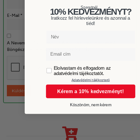
Szeretnél...
10% KEDVEZMÉNYT?
E-Mail
*
Iratkozz fel hírleveleünkre és azonnal a
tiéd!
Név
A Nevem, E-Mail Címem, És Weboldalcímem Mentése A
Böngészőben A Következő Hozzászólásomhoz.
Email
GDPR
Elolvastam és elfogadom az
adatvédelmi tájékoztatót.
Adatvédelmi tájékoztató
Kérem a 10% kedvezményt!
Köszönöm, nem kérem