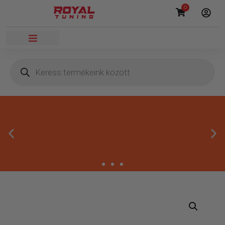
0
Másnapi kézbesítés
Gyors rendelésfeldolgozással segítünk, hogy hamar