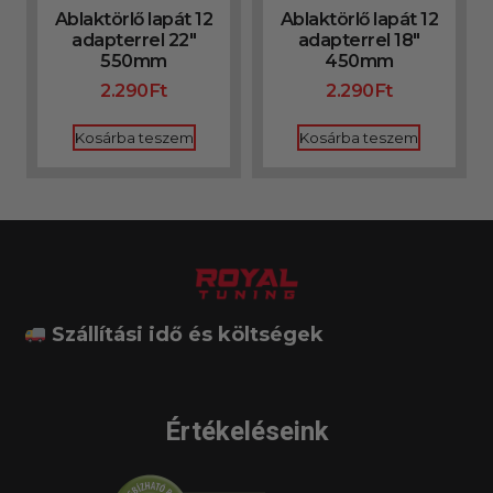
Ablaktörlő lapát 12
Ablaktörlő lapát 12
adapterrel 22″
adapterrel 18″
550mm
450mm
2.290
Ft
2.290
Ft
Kosárba teszem
Kosárba teszem
Szállítási idő és költségek
Értékeléseink