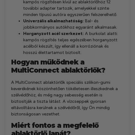
kampós rögzítésen kívül az ablaktörlőhöz 12
további adapter tartozik, amelyekkel szinte
minden típusú autóra egyszerűen felszerelhető.
Univerzális alkalmazhatóság:
Bal- és
jobbkormányos autókhoz egyaránt alkalmasak.
Horganyzott acél szerkezet:
A burkolat alatti
kampós rögzítés teljes egészében horganyzott
acélból készült, így ellenáll a korróziónak és
hosszú élettartamot biztosít.
Hogyan működnek a
MultiConnect ablaktörlők?
A MultiConnect ablaktörlők speciális szilikon-gumi
keverékének köszönhetően tökéletesen illeszkednek a
szélvédőhöz, és még nagy sebesség esetén is
biztosítják a tiszta látást. A vízcseppek gyorsan
eltávolításra kerülnek a szélvédőről, így Ön mindig
biztonságosan vezethet.
Miért fontos a megfelelő
ablaktörlő lapát?