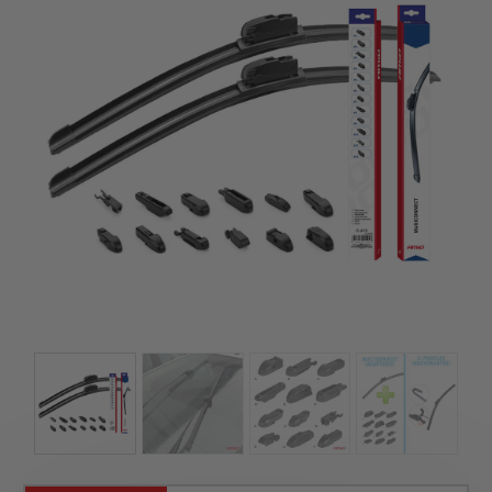
kézhez kapd a csomagod.