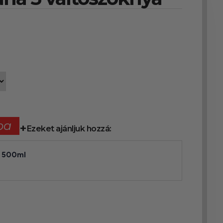
ba
Ezeket ajánljuk hozzá:
y 500ml