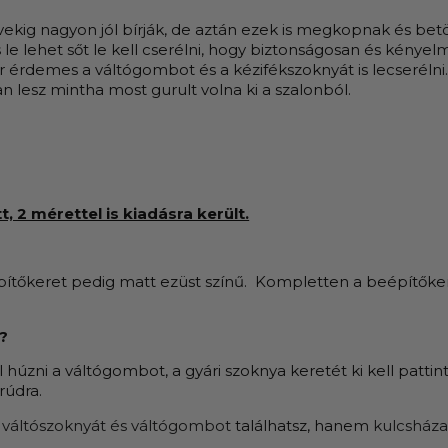
ekig nagyon jól bírják, de aztán ezek is megkopnak és betö
 le lehet sőt le kell cserélni, hogy biztonságosan és kény
or érdemes a váltógombot és a kézifékszoknyát is lecseréln
n lesz mintha most gurult volna ki a szalonból.
, 2 mérettel is kiadásra került.
építőkeret pedig matt ezüst színű. Kompletten a beépítőker
?
 húzni a váltógombot, a gyári szoknya keretét ki kell pattinta
rúdra.
k
váltószoknyát és váltógombot
találhatsz, hanem
kulcsháza