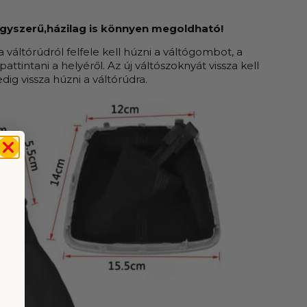
egyszerű,házilag is könnyen megoldható!
 váltórúdról felfele kell húzni a váltógombot, a
pattintani a helyéről. Az új váltószoknyát vissza kell
dig vissza húzni a váltórúdra.