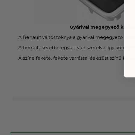
Gyárival megegyező kialak
A Renault váltószoknya a gyárival megegyező kiala
A beépítőkerettel együtt van szerelve, így könnyen
A színe fekete, fekete varrással és ezüst színű keret