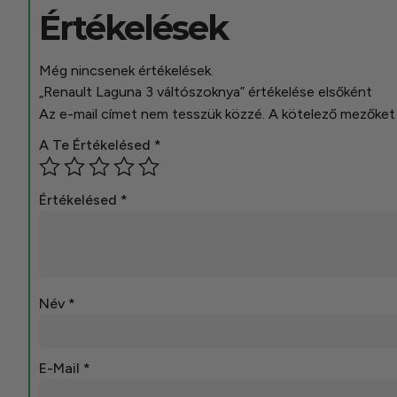
Értékelések
Még nincsenek értékelések.
„Renault Laguna 3 váltószoknya” értékelése elsőként
Az e-mail címet nem tesszük közzé.
A kötelező mezőke
A Te Értékelésed
*
Értékelésed
*
Név
*
E-Mail
*