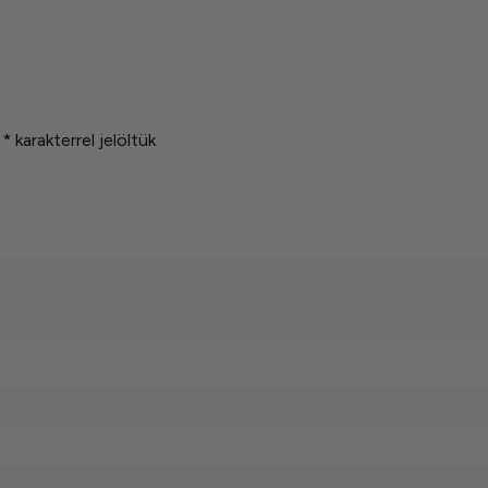
t
*
karakterrel jelöltük