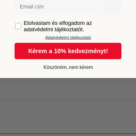
Email
GDPR
Elolvastam és elfogadom az
ítású!
adatvédelmi tájékoztatót.
kítású.
Adatvédelmi tájékoztató
 cserélhető.
Kérem a 10% kedvezményt!
tel.
Köszönöm, nem kérem