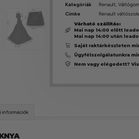
Kategóriák
Renault
,
Váltógom
Cimke
Renault váltószok
Várható szállítás:
Mai nap 14:00 előtt lead
Mai nap 14:00 után leado
Saját raktárkészleten m
Ügyfélszolgálatunkra mi
Nem vagy elégedett? Vi
si információk
OKNYA