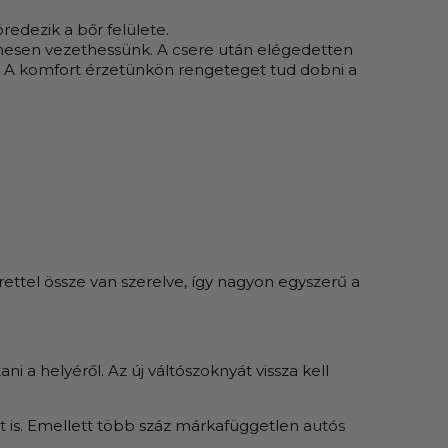
redezik a bőr felülete.
elmesen vezethessünk. A csere után elégedetten
i. A komfort érzetünkön rengeteget tud dobni a
ettel össze van szerelve, így nagyon egyszerű a
ni a helyéről. Az új váltószoknyát vissza kell
t
is. Emellett több száz márkafüggetlen
autós