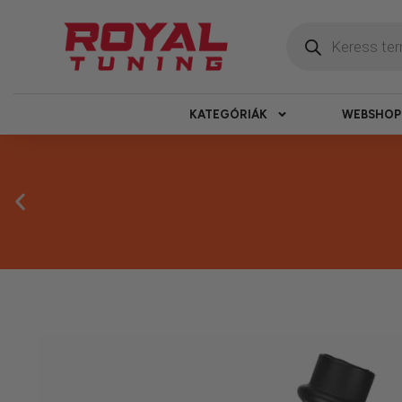
KATEGÓRIÁK
WEBSHOP
Megbízható 
Kínálatunkban kizárólag olyan termékek sz