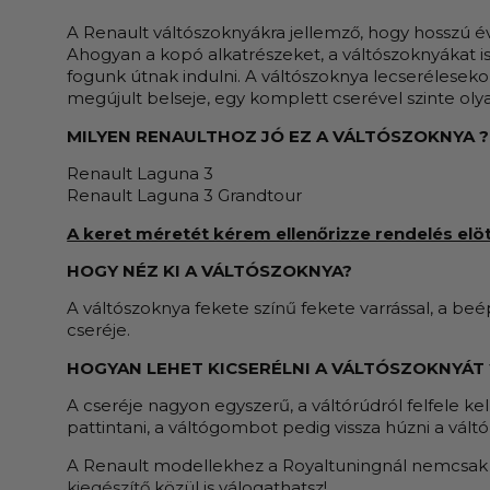
A Renault váltószoknyákra jellemző, hogy hosszú év
Ahogyan a kopó alkatrészeket, a váltószoknyákat is
fogunk útnak indulni. A váltószoknya lecserélesek
megújult belseje, egy komplett cserével szinte olya
MILYEN RENAULTHOZ JÓ EZ A
VÁLTÓSZOKNYA
?
Renault Laguna 3
Renault Laguna 3 Grandtour
A keret méretét kérem ellenőrizze rendelés elött
HOGY NÉZ KI A VÁLTÓSZOKNYA?
A váltószoknya fekete színű fekete varrással, a be
cseréje.
HOGYAN LEHET KICSERÉLNI A VÁLTÓSZOKNYÁT 
A cseréje nagyon egyszerű, a váltórúdról felfele kell
pattintani, a váltógombot pedig vissza húzni a váltó
A Renault modellekhez a Royaltuningnál nemcsa
kiegészítő
közül is válogathatsz!