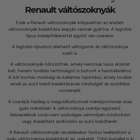
kézhez kapd a csomagod.
Renault váltószoknyák
Ezek a Renault váltószoknyák kifejezetten az eredeti
váltószoknyák kialakítása alapján vannak gyártva. A legtöbb
típus béeépítőkerettel együtt van szerelve.
A legtöbb típushoz elérhető
váltógomb és váltószoknya
szett
is.
A váltószoknyák bőrözöttek, amely nemcsak luxus érzetet
kelt, hanem további tartósságot is biztosít a használatához.
A bőr borítás minőségi és kellemes tapintású, amely tovább
emeli az autó belső kialakításának minőségét és esztétikai
vonzerejét.
A cseréjük házileg is megoldható,mivel méretpontosak azaz
gyári méretűek! A váltószoknya cseréje egyszerű,
felszerelésük során nem szükséges semmilyen módosítást
vagy átalakítást eszközölni az autó belsőterén.
A Renault váltószoknyák rendelésekor fontos leellenőrizni a
gyári váltószoknya kialakítását és méretét. Több kivitellel is ki