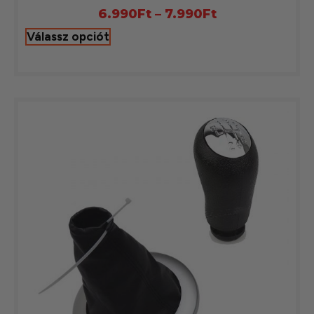
6.990
Ft
–
7.990
Ft
Válassz opciót