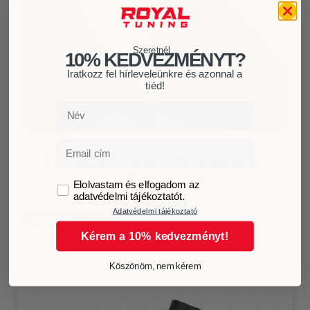
Szeretnél...
10% KEDVEZMÉNYT?
Iratkozz fel hírleveleünkre és azonnal a
tiéd!
Név
Email
Renault Laguna 2 váltószoknya és
kézifékszoknya
GDPR
Elolvastam és elfogadom az
3.999
Ft
adatvédelmi tájékoztatót.
Adatvédelmi tájékoztató
Tovább olvasom
Kérem a 10% kedvezményt!
Köszönöm, nem kérem