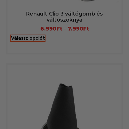
Renault Clio 3 váltógomb és
váltószoknya
6.990
Ft
–
7.990
Ft
Válassz opciót