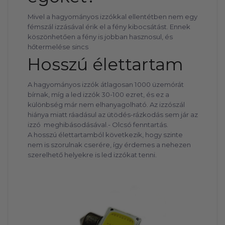
Mivel a hagyományos izzókkal ellentétben nem egy
fémszál izzásával érik el a fény kibocsátást. Ennek
köszönhetően a fény is jobban hasznosul, és
hőtermelése sincs
Hosszú élettartam
A hagyományos izzók átlagosan 1000 üzemórát
bírnak, míg a led izzók 30-100 ezret, és ez a
különbség már nem elhanyagolható. Az izzószál
hiánya miatt ráadásul az ütödés-rázkodás sem jár az
izzó meghibásodásával.- Olcsó fenntartás.
A hosszú élettartamból következik, hogy szinte
nem is szorulnak cserére, így érdemes a nehezen
szerelhető helyekre is led izzókat tenni.