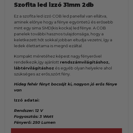
Szofita led izzó 31mm 2db
Ez a szofita led izzó COB led panellal van ellátva,
aminek előnye hogy a fénye egyöntetű és erősebb
mint egy sima SMD(kis kocka) led fénye. A COB
panelek további hasznos tulajdonsága, hogy a
keletkezett hőt sokkal jobban eltudja vezetni, így a
ledek élettartama is megnő ezáltal.
Kompakt méretéhez képest nagy fényerővel
rendelkezik,így ajánlott
rendszámvilágításhoz,
lábtérvilágításhoz
és egyéb olyan helyekre ahol
szükséges az erős,szórt fény.
Hideg fehér fényt bocsájt ki, nagyon jó erős fénye
van
Izzó adatai:
Rendszer: 12 V
Fogyasztás: 3 Watt
Fényerő: 250 Lumen