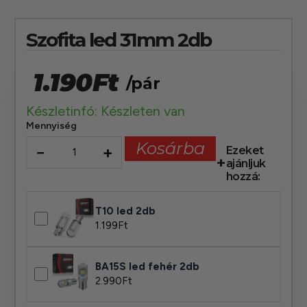
Szofita led 31mm 2db
1.190
Ft
/pár
Készletinfó: Készleten van
Mennyiség
Kosárba
−
+
Ezeket
ajánljuk
hozzá:
T10 led 2db
1.199
Ft
BA15S led fehér 2db
2.990
Ft