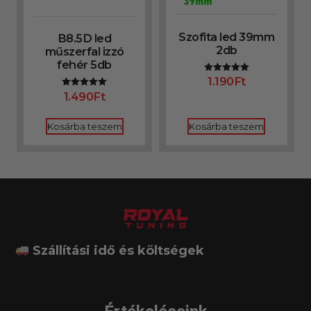
Szofita led 39mm
B8.5D led
2db
műszerfal izzó
fehér 5db
1.190
Ft
Értékelés:
5.00
1.490
Ft
Értékelés:
/ 5
5.00
/ 5
Kosárba teszem
Kosárba teszem
Szállítási idő és költségek