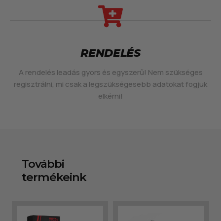
RENDELÉS
A rendelés leadás gyors és egyszerű! Nem szükséges
regisztrálni, mi csak a legszükségesebb adatokat fogjuk
elkérni!
További
termékeink