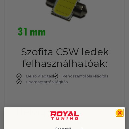
Szofita C5W ledek
felhasználhatóak:
Belső világítás
Rendszámtábla vliágítás
Csomagtartó vliágítás
Helyigény
Az adott méretű lámpatest szinte teljes felületére