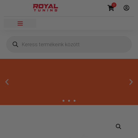
0
Megbízható termékek
Kínálatunkban kizárólag olyan termékek