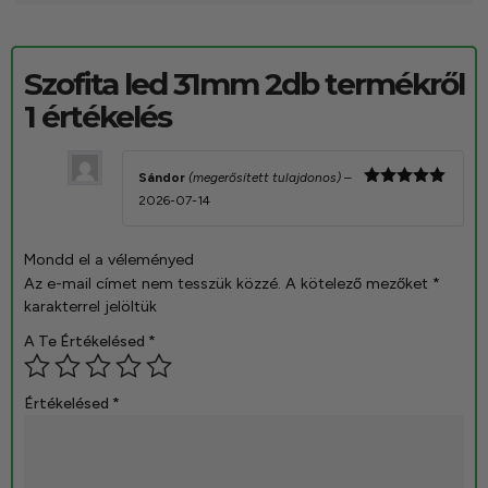
Szofita led 31mm 2db
termékről
1 értékelés
Sándor
(megerősített tulajdonos)
–
Értékelés:
2026-07-14
5
/ 5
Mondd el a véleményed
Az e-mail címet nem tesszük közzé.
A kötelező mezőket
*
karakterrel jelöltük
A Te Értékelésed
*
Értékelésed
*