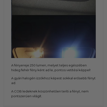
A fényereje 250 lumen, melyet teljes egészében
hideg fehér fény ként ad le, pontos vetítési képpel!
A gyári halogén izzókhoz képest sokkal erősebb fényt
ad.
A COB ledeknek köszönhetően teríti a fényt, nem
pontszerűen világít.