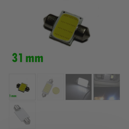
szerepelnek, amelyekben mi is bízunk.