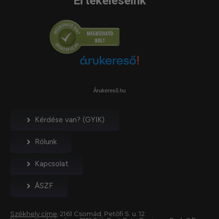
Értékeléseink
Árukereső.hu
Kérdése van? (GYIK)
Rólunk
Kapcsolat
ÁSZF
Székhely címe
: 2161 Csomád, Petőfi S. u. 12.