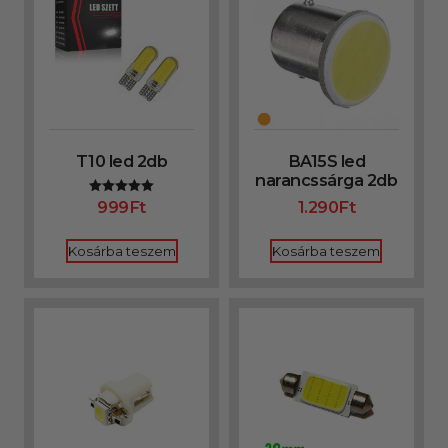
T10 led 2db
BA15S led
narancssárga 2db
999
Ft
1.290
Ft
Értékelés:
5.00
/ 5
Kosárba teszem
Kosárba teszem