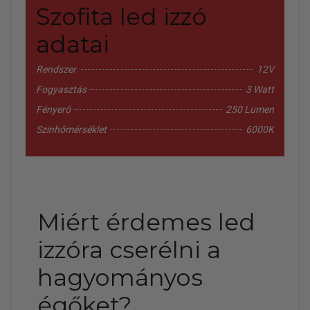
Szofita led izzó
adatai
Rendszer
12V
Fogyasztás
3 Watt
Fényerő
250 Lumen
Színhőmérséklet
6000K
Miért érdemes led
izzóra cserélni a
hagyományos
égőket?