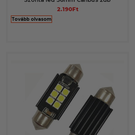
Szofita led 36mm Canbus 2db
2.190
Ft
Tovább olvasom