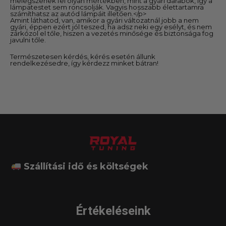
melegszenek fel olyan mértékben, mint a gyári darabok, így a
lámpatestet sem roncsolják. Vagyis hosszabb élettartamra
számíthatsz az autód lámpáit illetően.</p>
Amint láthatod, van, amikor a gyári változatnál jobb a nem
gyári, éppen ezért jól teszed, ha adsz neki egy esélyt, és nem
zárkózol el tőle, hiszen a vezetés minősége és biztonsága fog
javulni tőle.
Természetesen kérdés, kérés esetén állunk
rendelkezésedre, így kérdezz minket bátran!
Szállítási idő és költségek
Értékeléseink