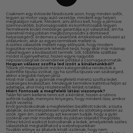
Csaknem egy évtizede fáradozunk azon, hogy minden sofőr,
legyen az motor vagy autó vezetője, mindent egy helyen
megtaláljon nálunk. Mindent, ami ahhoz kell, hogy a járműve
szemrevalóbb, biztonságosabb és komfortosabb legyen.
Termékeink kiváló minősége garantálja a jó választást, ám ha
szeretnél még jobban megbizonyosodni a döntésed
helyességéről, érdemes a vásárlóink értékeléseit elolvasni az
oldalunkon, akár az egyes termékek mellett is.
A széles választék mellett nagy előnyünk, hogy modern
logisztikai rendszerünk lehetővé teszi, hogy akár már másnap
nálad legyen a kiválasztott termék. Sőt, többféle szállítási
módot is igényelhetsz, hiszen egyre nagyobb
népszerűségnek örvendenek például a csomagautomaták.
Hogyan válassz szofita led izzót a kínálatunkból?
Tőlünk jól megszokott módon kategóriákba rendeztük a
különféle típusú izzókat, így ha szofita típusra van szükséged,
akkor a legjobb helyen jársz.
Most már csak a gyárinak megfelelő méretű szofita ledet
szükséges kiválasztani. Mindegyik termékre kattintva feljön az
adatlapja, ahol még részletesebb leírást is találsz.
Miért fontosak a megfelelő látási viszonyok?
Talán fel sem kellene tenni ezt a kérdést, hiszen a rutinos
sofőrök tudják, mennyire lényeges, hogy mindent láss, amikor
autót vezetsz.
Erről gondoskodnak a megfelelően beállított tükrök, a tiszta
ablakok, és természetesen szürkület és sötétség esetén az
izzók. Igen ám, csakhogy azt kevesen tudják, hogy a gyári
izzóknál van már modernebb és jobban teljesítő megoldás.
Ehhez kitűnő eszközt biztosítanak a ledek, amelyeknek széles
választékát megtalálhatod a webshopunkban
További előnye az általunk kínált izzóknak, hogy nem