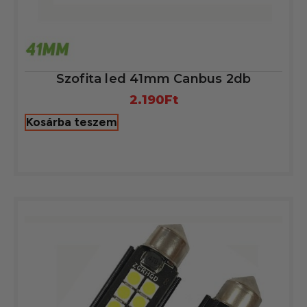
Szofita led 41mm Canbus 2db
2.190
Ft
Kosárba teszem