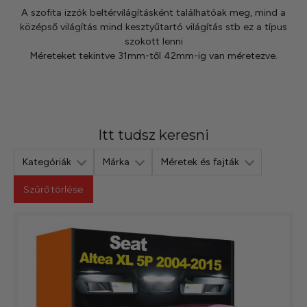
kézhez kapd a csomagod.
A szofita izzók beltérvilágításként találhatóak meg, mind a
középső világítás mind kesztyűtartó világítás stb ez a típus
szokott lenni
Méreteket tekintve 31mm-től 42mm-ig van méretezve.
Itt tudsz keresni
Kategóriák
Márka
Méretek és fajták
Szűrő törlése