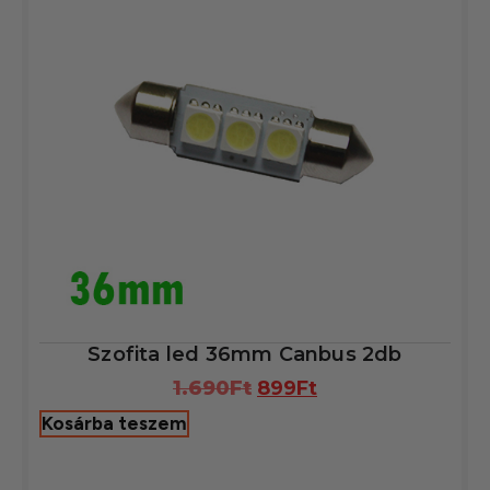
Szofita led 36mm Canbus 2db
1.690
Ft
899
Ft
Kosárba teszem