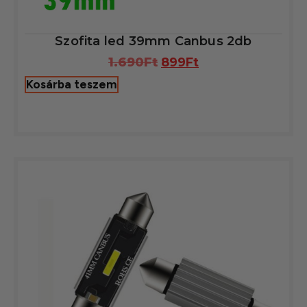
Szofita led 39mm Canbus 2db
1.690
Ft
899
Ft
Kosárba teszem