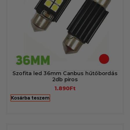
Szofita led 36mm Canbus hűtőbordás
2db piros
1.890
Ft
Kosárba teszem