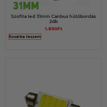
Szofita led 31mm Canbus hűtőbordás
2db
1.890
Ft
Kosárba teszem