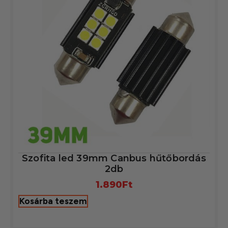
Szofita led 39mm Canbus hűtőbordás
2db
1.890
Ft
Kosárba teszem