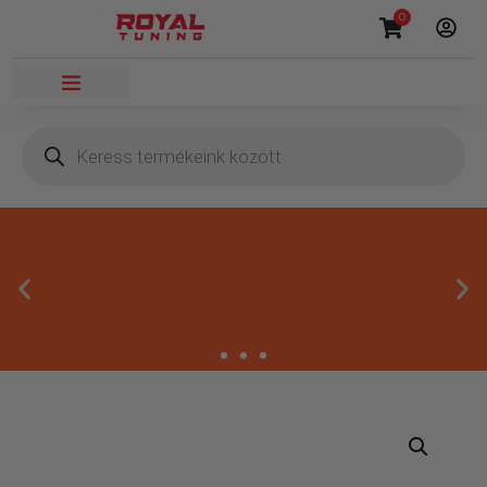
0
Másnapi kézbesítés
Gyors rendelésfeldolgozással segítünk, hogy hamar