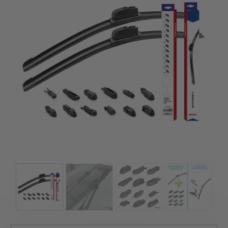
kézhez kapd a csomagod.