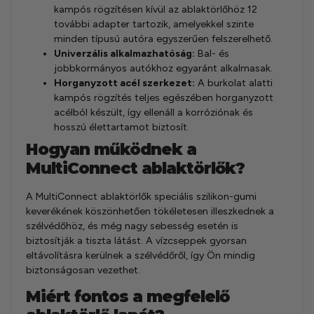
kampós rögzítésen kívül az ablaktörlőhöz 12
további adapter tartozik, amelyekkel szinte
minden típusú autóra egyszerűen felszerelhető.
Univerzális alkalmazhatóság:
Bal- és
jobbkormányos autókhoz egyaránt alkalmasak.
Horganyzott acél szerkezet:
A burkolat alatti
kampós rögzítés teljes egészében horganyzott
acélból készült, így ellenáll a korróziónak és
hosszú élettartamot biztosít.
Hogyan működnek a
MultiConnect ablaktörlők?
A MultiConnect ablaktörlők speciális szilikon-gumi
keverékének köszönhetően tökéletesen illeszkednek a
szélvédőhöz, és még nagy sebesség esetén is
biztosítják a tiszta látást. A vízcseppek gyorsan
eltávolításra kerülnek a szélvédőről, így Ön mindig
biztonságosan vezethet.
Miért fontos a megfelelő