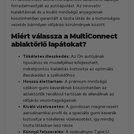
forradalmasítják az autóápolást. Az innovatív
kialakításnak és a kiváló minőségű anyagoknak
köszönhetően garantált a tiszta látás és a biztonságos
vezetés bármilyen időjárási körülmények között.
Miért válassza a MultiConnect
ablaktörlő lapátokat?
Tökéletes illeszkedés:
Az Ön autójának
típusához és modelljéhez kifejlesztett,
méretpontos kialakítás biztosítja az optimális
illeszkedést a szélvédőhöz.
Hosszú élettartam:
A prémium minőségű
szilikon-gumi keveréknek köszönhetően az
ablaktörlők rendkívül tartósak és ellenállnak az
időjárás viszontagságainak.
Kiváló vízelvezetés:
A gondosan megtervezett
aerodinamikai profil és a speciális gumi keverék
biztosítja a tökéletes vízelvezetést, így mindig
tiszta látásban lesz része.
Könnyű felszerelés:
A szabványos Type-U