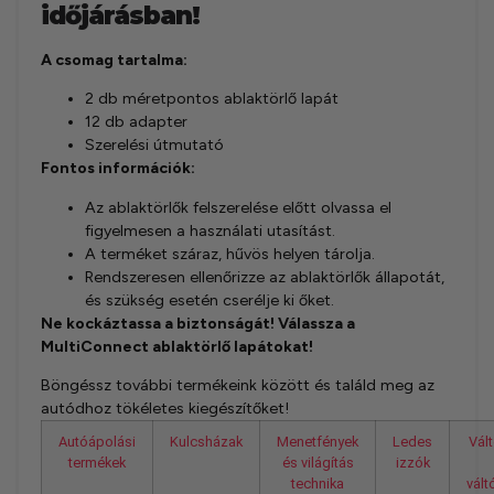
időjárásban!
A csomag tartalma:
2 db méretpontos ablaktörlő lapát
12 db adapter
Szerelési útmutató
Fontos információk:
Az ablaktörlők felszerelése előtt olvassa el
figyelmesen a használati utasítást.
A terméket száraz, hűvös helyen tárolja.
Rendszeresen ellenőrizze az ablaktörlők állapotát,
és szükség esetén cserélje ki őket.
Ne kockáztassa a biztonságát! Válassza a
MultiConnect ablaktörlő lapátokat!
Böngéssz további termékeink között és találd meg az
autódhoz tökéletes kiegészítőket!
Autóápolási
Kulcsházak
Menetfények
Ledes
Vál
termékek
és világítás
izzók
technika
vál