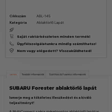
Cikkszám
ABL-145
Kategória
Ablaktörlő Lapát
Saját raktárkészleten minden termék!
Ügyfélszolgálatunkra mindig számíthatsz!
Nem vagy elégedett? Visszaküldheted!
Leírás
További információk
Szállítási & Fizetési információk
SUBARU Forester ablaktörlő lapát
Ismerje meg a tökéletes illeszkedést és a kiváló
teljesítményt!
A MultiConnect széria méretpontos ablaktörlő lapátjai