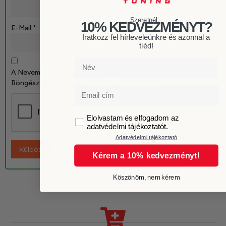
Szeretnél...
10% KEDVEZMÉNYT?
E-Mail
*
Iratkozz fel hírleveleünkre és azonnal a
tiéd!
Név
A Nevem, E-Mail Címem, És Weboldalcímem Mentése A
Böngészőben A Következő Hozzászólásomhoz.
Email
GDPR
Elolvastam és elfogadom az
adatvédelmi tájékoztatót.
Adatvédelmi tájékoztató
Kérem a 10% kedvezményt!
Köszönöm, nem kérem