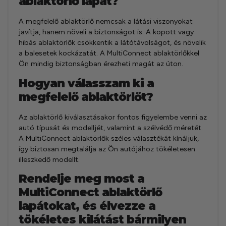
ablaktörlő lapát?
A megfelelő ablaktörlő nemcsak a látási viszonyokat
javítja, hanem növeli a biztonságot is. A kopott vagy
hibás ablaktörlők csökkentik a látótávolságot, és növelik
a balesetek kockázatát. A MultiConnect ablaktörlőkkel
Ön mindig biztonságban érezheti magát az úton.
Hogyan válasszam ki a
megfelelő ablaktörlőt?
Az ablaktörlő kiválasztásakor fontos figyelembe venni az
autó típusát és modelljét, valamint a szélvédő méretét.
A MultiConnect ablaktörlők széles választékát kínáljuk,
így biztosan megtalálja az Ön autójához tökéletesen
illeszkedő modellt.
Rendelje meg most a
MultiConnect ablaktörlő
lapátokat, és élvezze a
tökéletes kilátást bármilyen