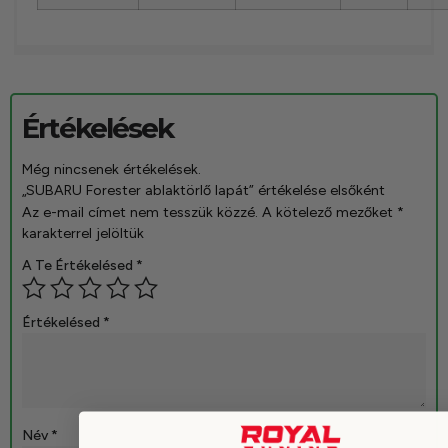
Értékelések
Még nincsenek értékelések.
„SUBARU Forester ablaktörlő lapát” értékelése elsőként
Az e-mail címet nem tesszük közzé.
A kötelező mezőket
*
karakterrel jelöltük
A Te Értékelésed
*
Értékelésed
*
Név
*