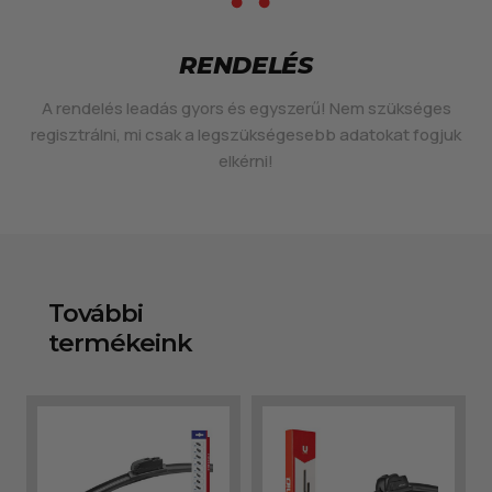
RENDELÉS
A rendelés leadás gyors és egyszerű! Nem szükséges
regisztrálni, mi csak a legszükségesebb adatokat fogjuk
elkérni!
További
termékeink