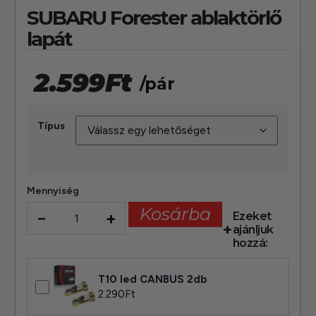
SUBARU Forester ablaktörlő
lapát
2.599
Ft
/pár
Típus
Mennyiség
Kosárba
−
+
Ezeket
ajánljuk
hozzá:
T10 led CANBUS 2db
2.290
Ft