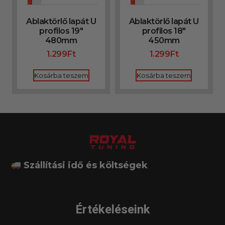
Ablaktörlő lapát U
Ablaktörlő lapát U
profilos 19″
profilos 18″
480mm
450mm
1.299
Ft
1.299
Ft
Kosárba teszem
Kosárba teszem
Szállítási idő és költségek
Értékeléseink