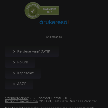
Árukereső.hu
Kérdése van? (GYIK)
Rólunk
Kapcsolat
ÁSZF
Székhely címe
: 2161 Csomád, Petőfi S. u. 12.
Központi raktár címe
: 2151 Fót, East Gate Business Park C/2
Fontos információ:
A megadott címeken
nem
tudunk