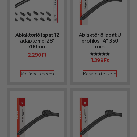
Ablaktörlő lapát 12
Ablaktörlő lapát U
adapterrel 28″
profilos 14″ 350
700mm
mm
2.290
Ft
1.299
Ft
Értékelés:
5.00
/ 5
Kosárba teszem
Kosárba teszem