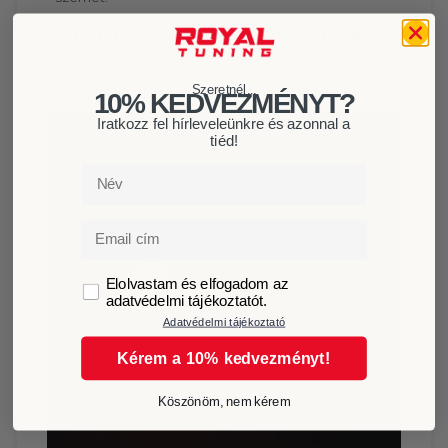
Gyorsan reagálnak
A led izzóknak nincs szükségük felmelegedésre, így
Szeretnél...
felkapcsoláskor azonnal teljes erővel világítanak.
10% KEDVEZMÉNYT?
Iratkozz fel hírleveleünkre és azonnal a
tiéd!
Név
Email
GDPR
Elolvastam és elfogadom az
adatvédelmi tájékoztatót.
Adatvédelmi tájékoztató
Kérem a 10% kedvezményt!
Köszönöm, nem kérem