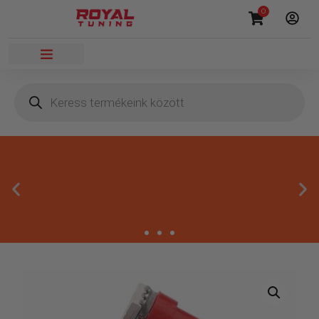
0
Másnapi kézbesítés
Gyors rendelésfeldolgozással segítünk, hogy hamar