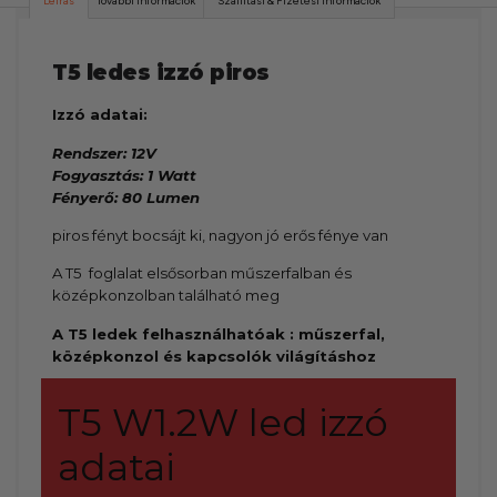
Leírás
További információk
Szállítási & Fizetési információk
T5 ledes izzó piros
Izzó adatai:
Rendszer: 12V
Fogyasztás: 1 Watt
Fényerő: 80 Lumen
piros fényt bocsájt ki, nagyon jó erős fénye van
A T5 foglalat elsősorban műszerfalban és
középkonzolban található meg
A T5 ledek felhasználhatóak : műszerfal,
középkonzol és kapcsolók világításhoz
T5 W1.2W led izzó
adatai