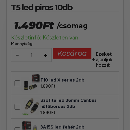
T5 led piros 10db
1.490
Ft
/csomag
Készletinfó: Készleten van
Mennyiség
Kosárba
−
+
Ezeket
ajánljuk
hozzá:
T10 led X series 2db
1.890
Ft
Szofita led 36mm Canbus
hűtőbordás 2db
1.890
Ft
BA15S led fehér 2db