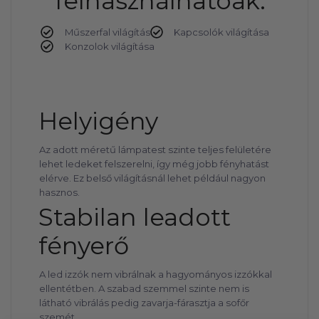
felhasználhatóak:
Műszerfal világítás
Kapcsolók világítása
Konzolok világítása
Helyigény
Az adott méretű lámpatest szinte teljes felületére
lehet ledeket felszerelni, így még jobb fényhatást
elérve. Ez belső világításnál lehet például nagyon
hasznos.
Stabilan leadott
fényerő
A led izzók nem vibrálnak a hagyományos izzókkal
ellentétben. A szabad szemmel szinte nem is
látható vibrálás pedig zavarja-fárasztja a sofőr
szemét.