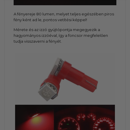
A fényereje 80 lumen, melyet teljes egészében piros
fény ként ad le, pontos vetítési képpel!
Mérete és az izzó gyújtópontja megegyezik a
hagyományos izzóéval, így a foncsor megfelelően
tudja visszaverni a fényét.