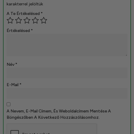
karakterrel jelöltük
A Te Értékelésed
*
Értékelésed
*
Név
*
E-Mail
*
A Nevem, E-Mail Címem, És Weboldalcímem Mentése A
Böngészőben A Következő Hozzászólásomhoz.