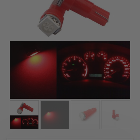
kézhez kapd a csomagod.