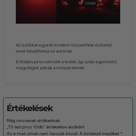
Az izzókkal egyedi modern műszerfalat és belső
teret készíthetsz az autónak.
Erőteljes piros színűek a ledek, így szép egyöntetű
megvilágíst adnak a műszereknek.
Értékelések
Még nincsenek értékelések.
„T5 led piros 10db” értékelése elsőként
Az e-mail címet nem tesszük közzé.
A kötelező mezőket
*