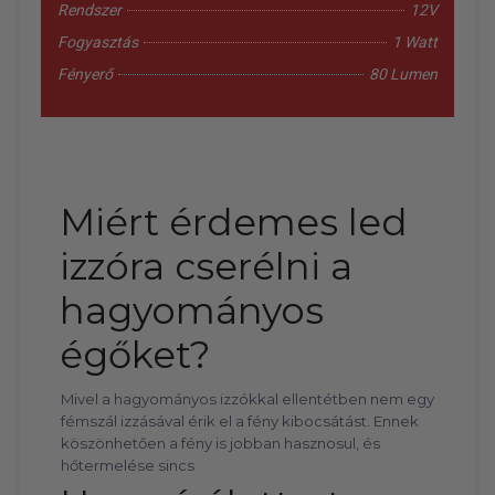
Rendszer
12V
Fogyasztás
1 Watt
Fényerő
80 Lumen
Miért érdemes led
izzóra cserélni a
hagyományos
égőket?
Mivel a hagyományos izzókkal ellentétben nem egy
fémszál izzásával érik el a fény kibocsátást. Ennek
köszönhetően a fény is jobban hasznosul, és
hőtermelése sincs