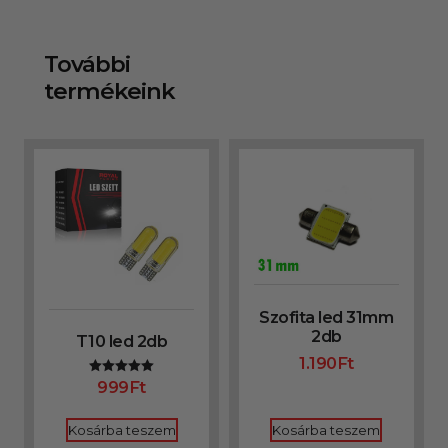
További
termékeink
Szofita led 31mm
2db
T10 led 2db
1.190
Ft
999
Ft
Értékelés:
5.00
/ 5
Kosárba teszem
Kosárba teszem