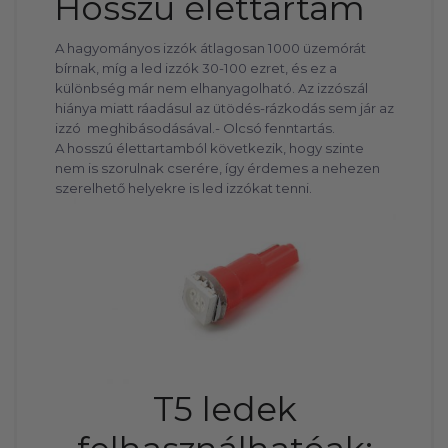
Hosszú élettartam
A hagyományos izzók átlagosan 1000 üzemórát
bírnak, míg a led izzók 30-100 ezret, és ez a
különbség már nem elhanyagolható. Az izzószál
hiánya miatt ráadásul az ütödés-rázkodás sem jár az
izzó meghibásodásával.- Olcsó fenntartás.
A hosszú élettartamból következik, hogy szinte
nem is szorulnak cserére, így érdemes a nehezen
szerelhető helyekre is led izzókat tenni.
T5 ledek