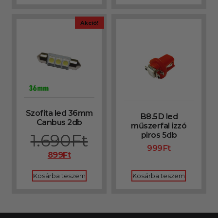
Akció!
Szofita led 36mm
B8.5D led
Canbus 2db
műszerfal izzó
piros 5db
1.690
Ft
999
Ft
899
Ft
Kosárba teszem
Kosárba teszem