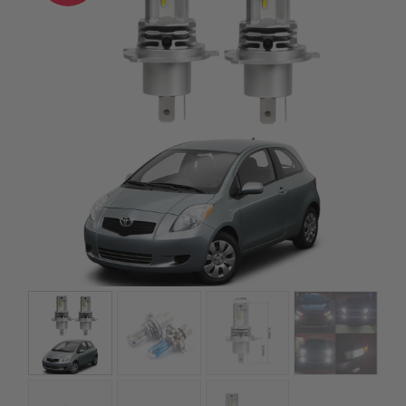
szerepelnek, amelyekben mi is bízunk.