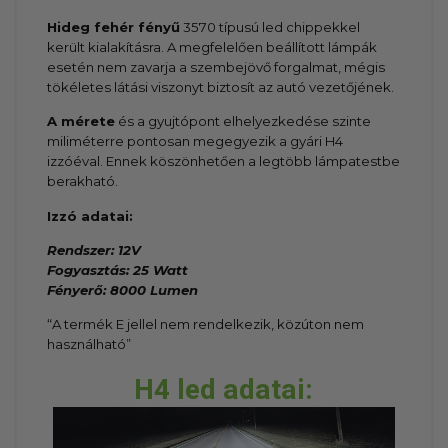
Hideg fehér fényű
3570 típusú led chippekkel
került kialakításra. A megfelelően beállított lámpák
esetén nem zavarja a szembejövő forgalmat, mégis
tökéletes látási viszonyt biztosít az autó vezetőjének.
A mérete
és a gyujtópont elhelyezkedése szinte
miliméterre pontosan megegyezik a gyári H4
izzóéval. Ennek köszönhetően a legtöbb lámpatestbe
berakható.
Izzó adatai:
Rendszer: 12V
Fogyasztás: 25 Watt
Fényerő: 8000 Lumen
“A termék E jellel nem rendelkezik, közúton nem
használható”
H4 led adatai: