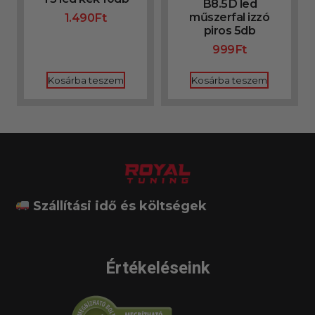
B8.5D led
műszerfal izzó
1.490
Ft
piros 5db
999
Ft
Kosárba teszem
Kosárba teszem
Szállítási idő és költségek
Értékeléseink