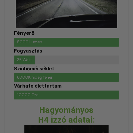
Fényerő
8000 Lumen
Fogyasztás
25 Watt
Színhőmérséklet
6000K hideg fehér
Várható élettartam
10000 Óra
Hagyományos
H4 izzó adatai: