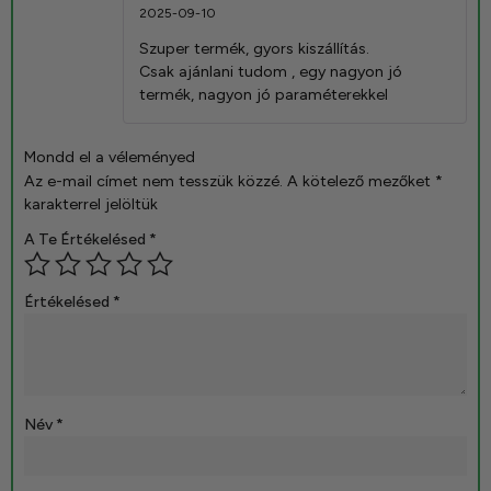
Értékelés:
2025-09-10
5
/ 5
Szuper termék, gyors kiszállítás.
Csak ajánlani tudom , egy nagyon jó
termék, nagyon jó paraméterekkel
Mondd el a véleményed
Az e-mail címet nem tesszük közzé.
A kötelező mezőket
*
karakterrel jelöltük
A Te Értékelésed
*
Értékelésed
*
Név
*