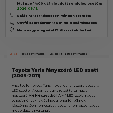
Mai nap 14:00 után leadott rendelés esetén:
2026.08.11.
Saját raktárkészleten minden termék!
Ügyfélszolgálatunkra mindig számíthatsz!
Nem vagy elégedett? Visszaküldheted!
Leírás
További információk
Szállítási & Fizetési információk
Toyota Yaris fényszóró LED szett
(2005-2011)
Frissítsd fel Toyota Yaris modelled fényszóróit ezzel a
LED szettel! A csomag egy szettet tartalmaz a
népszerű
M4 H4 szettből
. A M4 LED izzók magas
teljesítményüknek és hideg fehér fényüknek
köszönhetően nemcsak stílusos, hanem biztonságos
megoldást is nyújtanak.