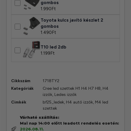
gombos
1.990
Ft
Toyota kulcs javító készlet 2
gombos
1.490
Ft
T10 led 2db
1.199
Ft
Cikkszám
1718TY2
Kategóriák
Cree led szettek H1 H4 H7 H8
,
H4
izzók
,
Ledes izzók
Cimkék
bf25_ledek
,
H4 autó izzók
,
M4 led
szettek
Várható szállítás:
Mai nap 14:00 előtt leadott rendelés esetén:
2026.08.11.