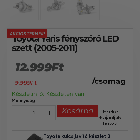
AKCIÓS TERMÉK!
Toyota Yaris fényszóró LED
szett (2005-2011)
12.999
Ft
/csomag
9.999
Ft
Készletinfó: Készleten van
Mennyiség
Kosárba
−
+
Ezeket
ajánljuk
hozzá:
Toyota kulcs javító készlet 3