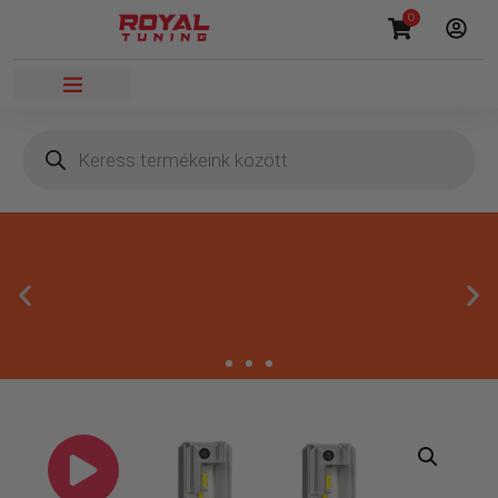
0
Megbízható termékek
Kínálatunkban kizárólag olyan termékek