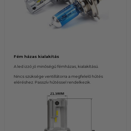
Fém házas kialakítás
A led izzó jó minőségű fémházas, kialakítású.
Nincs szüksége ventillátorra a megfelelő hűtés
eléréshez. Passzív hűtéssel rendelkezik.