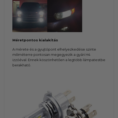
Méretpontos kialakítás
A mérete és a gyujtópont elhelyezkedése szinte
miliméterre pontosan megegyezik a gyári H4
izzóéval. Ennek köszönhetően a legtöbb lámpatestbe
berakható.