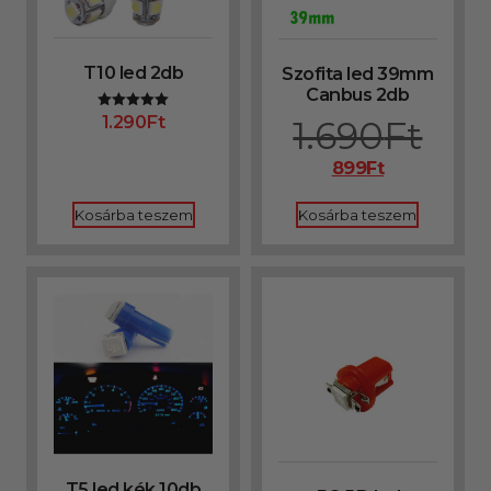
T10 led 2db
Szofita led 39mm
Canbus 2db
1.290
Ft
Értékelés:
1.690
Ft
5.00
/ 5
899
Ft
Kosárba teszem
Kosárba teszem
T5 led kék 10db