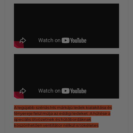
A legújabb szériás M4 márkájú ledek kialakítása és
fényereje felül múlja az eddigi ledeket. A hűtése a
speciális ötvözetnek és hűtőbordáknak
köszönhetően ventillátor nélkül is tökéletes