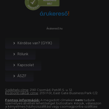
Árukereső.hu
Kérdése van? (GYIK)
Rólunk
Kapcsolat
ÁSZF
Székhely címe
: 2161 Csomád, Petőfi S. u. 12.
Központi raktár címe
: 2151 Fót, East Gate Business Park C/2
Fontos információ:
A megadott címeken
nem
tudunk
személyes átvételi lehetőséget biztosítani. Kérjük, válasszon
a kényelmes házhozszállítási vagy csomagpontra szállítási