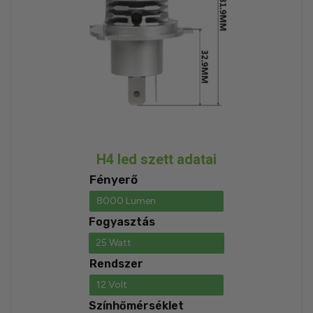
H4 led szett adatai
Fényerő
8000 Lumen
Fogyasztás
25 Watt
Rendszer
12 Volt
Színhőmérséklet