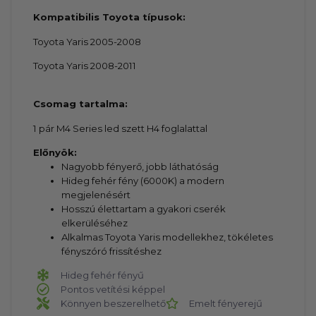
Kompatibilis Toyota típusok:
Toyota Yaris 2005-2008
Toyota Yaris 2008-2011
Csomag tartalma:
1 pár M4 Series led szett H4 foglalattal
Előnyök:
Nagyobb fényerő, jobb láthatóság
Hideg fehér fény (6000K) a modern
megjelenésért
Hosszú élettartam a gyakori cserék
elkerüléséhez
Alkalmas Toyota Yaris modellekhez, tökéletes
fényszóró frissítéshez
Hideg fehér fényű
Pontos vetítési képpel
Könnyen beszerelhető
Emelt fényerejű