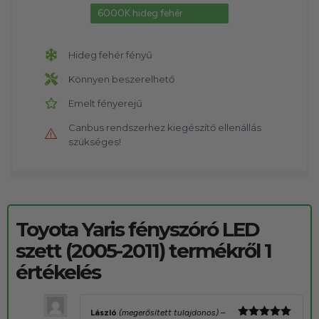
6000K hideg fehér
Hideg fehér fényű
Könnyen beszerelhető
Emelt fényerejű
Canbus rendszerhez kiegészítő ellenállás
szükséges!
Toyota Yaris fényszóró LED
szett (2005-2011)
termékről 1
értékelés
László
(megerősített tulajdonos)
–