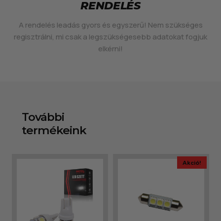
RENDELÉS
A rendelés leadás gyors és egyszerű! Nem szükséges
regisztrálni, mi csak a legszükségesebb adatokat fogjuk
elkérni!
További
termékeink
Akció!