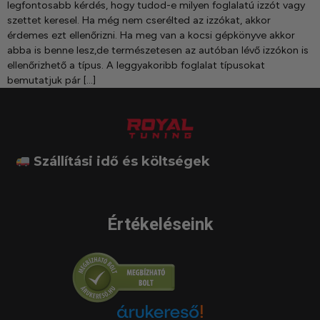
legfontosabb kérdés, hogy tudod-e milyen foglalatú izzót vagy
szettet keresel. Ha még nem cserélted az izzókat, akkor
érdemes ezt ellenőrizni. Ha meg van a kocsi gépkönyve akkor
abba is benne lesz,de természetesen az autóban lévő izzókon is
ellenőrizhető a típus. A leggyakoribb foglalat típusokat
bemutatjuk pár […]
Szállítási idő és költségek
Értékeléseink