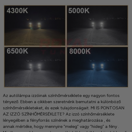
Az autólámpa izzóinak színhőmérséklete egy nagyon fontos
tényező. Ebben a cikkben szeretnénk bemutatni a különböző
színhőmérsékleteket, és ezek tulajdonságait. MI IS PONTOSAN
AZ IZZÓ SZÍNHŐMÉRSÉKLETE? Az izzó színhőmérséklete
lényegében a fényforrás színének a meghatározása , és
annak mértéke, hogy mennyire “meleg” vagy “hideg” a fény .