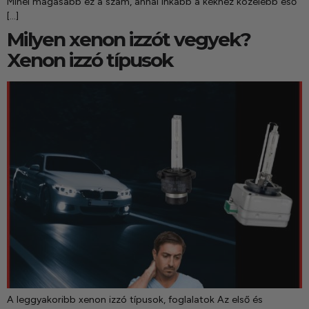
Minél magasabb ez a szám, annál inkább a kékhez közelebb eső
[…]
Milyen xenon izzót vegyek?
Xenon izzó típusok
A leggyakoribb xenon izzó típusok, foglalatok Az első és