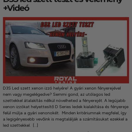
+Videó
D3S Led szett xenon izzó helyére! A gyári xenon fényerejével
nem vagy megelégedve? Semmi gond, az utólagos led
szettekkel átalakítás nélkül növelheted a fényerejét. A legújabb
xenon izzókat helyettesítő D Series ledek kialakítása és fényereje
felül múlja a gyári xenonokét. Minden kritériumnak megfelel, így
a legigényesebb vevőink is megtalálják a számításukat ezekkel a
led szettekkel. […]