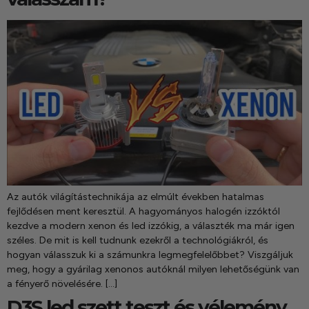
szerepelnek, amelyekben mi is bízunk.
Az autók világítástechnikája az elmúlt években hatalmas
fejlődésen ment keresztül. A hagyományos halogén izzóktól
kezdve a modern xenon és led izzókig, a választék ma már igen
széles. De mit is kell tudnunk ezekről a technológiákról, és
hogyan válasszuk ki a számunkra legmegfelelőbbet? Viszgáljuk
meg, hogy a gyárilag xenonos autóknál milyen lehetőségünk van
a fényerő növelésére. […]
D3S led szett teszt és vélemény