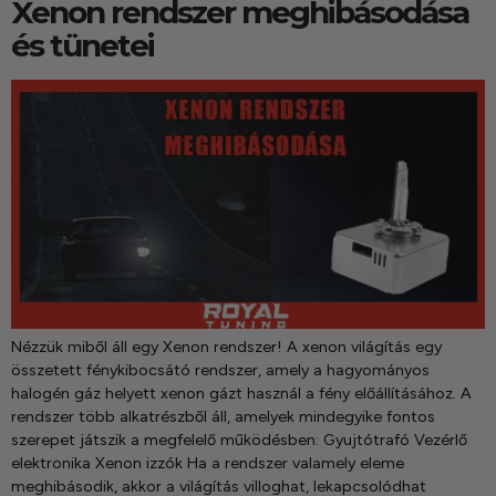
Xenon rendszer meghibásodása
és tünetei
Nézzük miből áll egy Xenon rendszer! A xenon világítás egy
összetett fénykibocsátó rendszer, amely a hagyományos
halogén gáz helyett xenon gázt használ a fény előállításához. A
rendszer több alkatrészből áll, amelyek mindegyike fontos
szerepet játszik a megfelelő működésben: Gyujtótrafó Vezérlő
elektronika Xenon izzók Ha a rendszer valamely eleme
meghibásodik, akkor a világítás villoghat, lekapcsolódhat