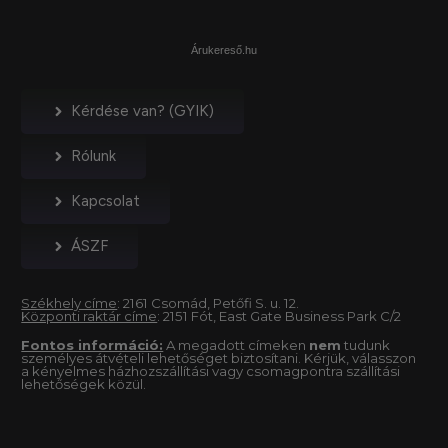
Árukereső.hu
Kérdése van? (GYIK)
Rólunk
Kapcsolat
ÁSZF
Székhely címe
: 2161 Csomád, Petőfi S. u. 12.
Központi raktár címe
: 2151 Fót, East Gate Business Park C/2
Fontos információ:
A megadott címeken
nem
tudunk
személyes átvételi lehetőséget biztosítani. Kérjük, válasszon
a kényelmes házhozszállítási vagy csomagpontra szállítási
lehetőségek közül.