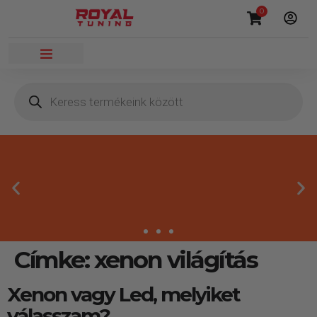
0
Címke:
xenon világítás
Megbízható termékek
Xenon vagy Led, melyiket
Kínálatunkban kizárólag olyan termékek
válasszam?