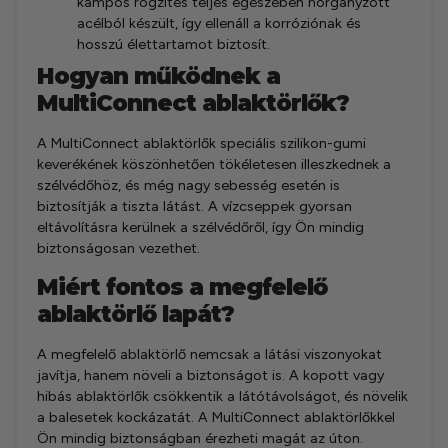
kampós rögzítés teljes egészében horganyzott
acélból készült, így ellenáll a korróziónak és
hosszú élettartamot biztosít.
Hogyan működnek a
MultiConnect ablaktörlők?
A MultiConnect ablaktörlők speciális szilikon-gumi
keverékének köszönhetően tökéletesen illeszkednek a
szélvédőhöz, és még nagy sebesség esetén is
biztosítják a tiszta látást. A vízcseppek gyorsan
eltávolításra kerülnek a szélvédőről, így Ön mindig
biztonságosan vezethet.
Miért fontos a megfelelő
ablaktörlő lapát?
A megfelelő ablaktörlő nemcsak a látási viszonyokat
javítja, hanem növeli a biztonságot is. A kopott vagy
hibás ablaktörlők csökkentik a látótávolságot, és növelik
a balesetek kockázatát. A MultiConnect ablaktörlőkkel
Ön mindig biztonságban érezheti magát az úton.