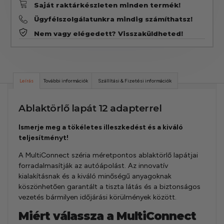
Saját raktárkészleten minden termék!
Ügyfélszolgálatunkra mindig számíthatsz!
Nem vagy elégedett? Visszaküldheted!
Leírás
További információk
Szállítási & Fizetési információk
Ablaktörlő lapát 12 adapterrel
Ismerje meg a tökéletes illeszkedést és a kiváló
teljesítményt!
A MultiConnect széria méretpontos ablaktörlő lapátjai
forradalmasítják az autóápolást. Az innovatív
kialakításnak és a kiváló minőségű anyagoknak
köszönhetően garantált a tiszta látás és a biztonságos
vezetés bármilyen időjárási körülmények között.
Miért válassza a MultiConnect