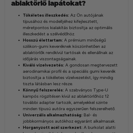
ablaktörlő lapátokat?
Tökéletes illeszkedés:
Az Ön autójának
típusához és modelljéhez kifejlesztett,
méretpontos kialakítás biztosítja az optimális
illeszkedést a szélvédőhöz.
Hosszú élettartam:
A prémium minőségű
szilikon-gumi keveréknek köszönhetően az
ablaktörlők rendkívül tartósak és ellenállnak az
időjárás viszontagságainak.
Kiváló vízelvezetés:
A gondosan megtervezett
aerodinamikai profil és a speciális gumi keverék
biztosítja a tökéletes vízelvezetést, így mindig
tiszta látásban lesz része.
Könnyű felszerelés:
A szabványos Type-U
kampós rögzítésen kívül az ablaktörlőhöz 12
további adapter tartozik, amelyekkel szinte
minden típusú autóra egyszerűen felszerelhető.
Univerzális alkalmazhatóság:
Bal- és
jobbkormányos autókhoz egyaránt alkalmasak.
Horganyzott acél szerkezet:
A burkolat alatti