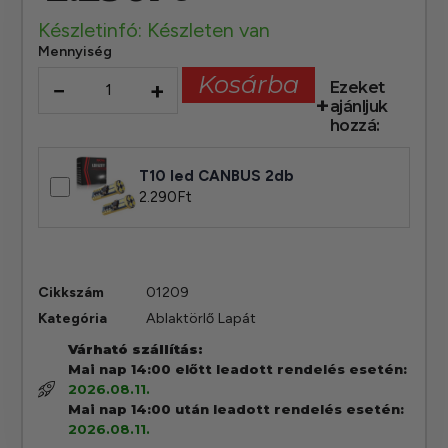
Készletinfó: Készleten van
Mennyiség
Kosárba
−
+
Ezeket
ajánljuk
hozzá:
T10 led CANBUS 2db
2.290
Ft
Cikkszám
01209
Kategória
Ablaktörlő Lapát
Várható szállítás:
Mai nap 14:00 előtt leadott rendelés esetén:
2026.08.11.
Mai nap 14:00 után leadott rendelés esetén:
2026.08.11.