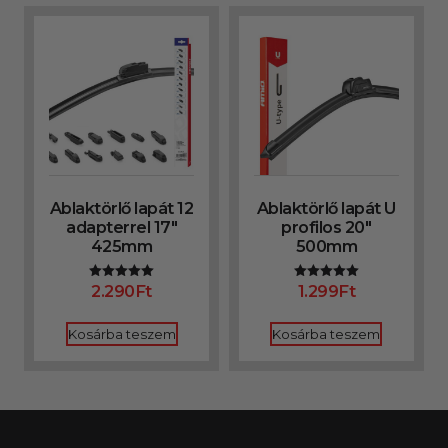
Ablaktörlő lapát 12
Ablaktörlő lapát U
adapterrel 17″
profilos 20″
425mm
500mm
2.290
Ft
1.299
Ft
Értékelés:
Értékelés:
5.00
5.00
/ 5
/ 5
Kosárba teszem
Kosárba teszem