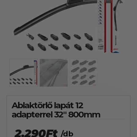
kézhez kapd a csomagod.
Ablaktörlő lapát 12
adapterrel 32″ 800mm
2.290
Ft
/db