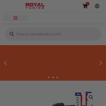
0
Másnapi kézbesítés
Gyors rendelésfeldolgozással segítünk, hogy hamar