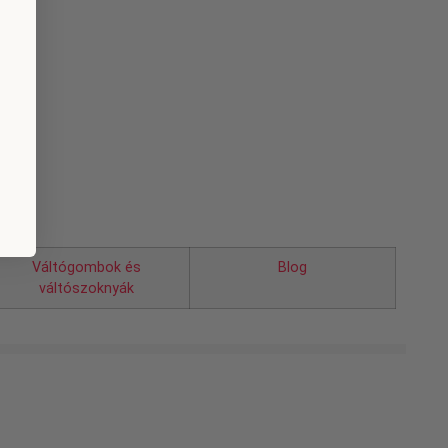
Váltógombok és
Blog
váltószoknyák