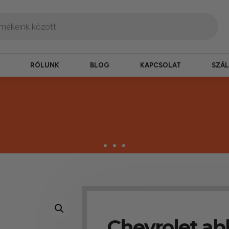
RÓLUNK
BLOG
KAPCSOLAT
SZÁL
zbesítés
ogy hamar kézhez kapd a csomagod.
Chevrolet abl