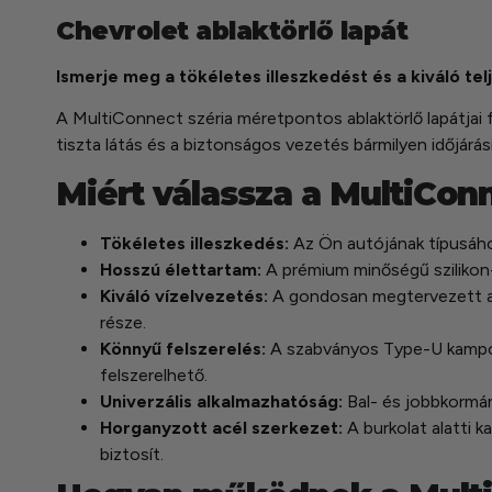
Chevrolet ablaktörlő lapát
Ismerje meg a tökéletes illeszkedést és a kiváló tel
A MultiConnect széria méretpontos ablaktörlő lapátjai f
tiszta látás és a biztonságos vezetés bármilyen időjárá
Miért válassza a MultiCon
Tökéletes illeszkedés:
Az Ön autójának típusához
Hosszú élettartam:
A prémium minőségű szilikon-g
Kiváló vízelvezetés:
A gondosan megtervezett aero
része.
Könnyű felszerelés:
A szabványos Type-U kampós 
felszerelhető.
Univerzális alkalmazhatóság:
Bal- és jobbkormá
Horganyzott acél szerkezet:
A burkolat alatti k
biztosít.