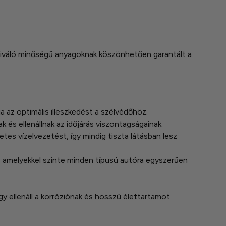
a kiváló minőségű anyagoknak köszönhetően garantált a
a az optimális illeszkedést a szélvédőhöz.
és ellenállnak az időjárás viszontagságainak.
tes vízelvezetést, így mindig tiszta látásban lesz
, amelyekkel szinte minden típusú autóra egyszerűen
gy ellenáll a korróziónak és hosszú élettartamot