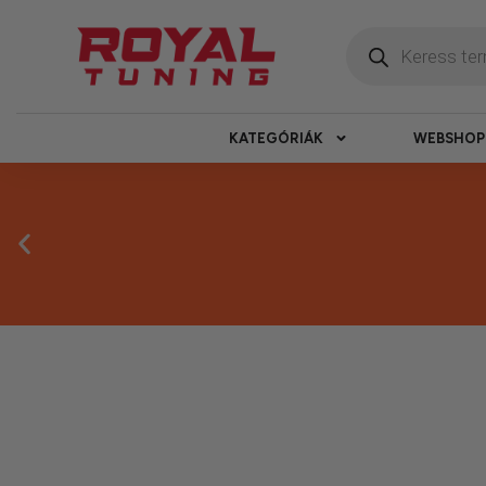
KATEGÓRIÁK
WEBSHOP
Másnapi ké
Gyors rendelésfeldolgozással segítünk, h