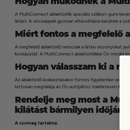
Hogyan működnek a Multi
A MultiConnect ablaktörlők speciális szilikon-gumi kev
látást. A vízcseppek gyorsan eltávolításra kerülnek a s
Miért fontos a megfelelő a
A megfelelő ablaktörlő nemcsak a látási viszonyokat javí
kockázatát. A MultiConnect ablaktörlőkkel Ön mindig b
Hogyan válasszam ki a meg
Az ablaktörlő kiválasztásakor fontos figyelembe venni az
biztosan megtalálja az Ön autójához tökéletesen illesz
Rendelje meg most a Multi
kilátást bármilyen időjárá
A csomag tartalma: