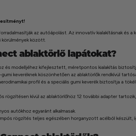
jesítményt!
orradalmasítják az autóápolást. Az innovatív kialakításnak és 
si körülmények között.
nect ablaktörlő lapátokat?
 és modelljéhez kifejlesztett, méretpontos kialakítás biztosítj
umi keveréknek köszönhetően az ablaktörlők rendkívül tartósak 
dinamikai profil és a speciális gumi keverék biztosítja a tökéle
rögzítésen kívül az ablaktörlőhöz 12 további adapter tartozik
nyos autókhoz egyaránt alkalmasak.
ampós rögzítés teljes egészében horganyzott acélból készült, í