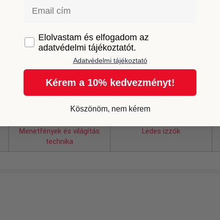
Email
GDPR
Elolvastam és elfogadom az
adatvédelmi tájékoztatót.
mesen a használati utasítást.
Adatvédelmi tájékoztató
Kérem a 10% kedvezményt!
 és szükség esetén cserélje ki őket.
ect ablaktörlő lapátokat!
Köszönöm, nem kérem
utódhoz tökéletes kiegészítőket!
Menetfények és világítás
Ledes izzók
technika