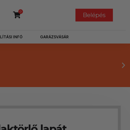
0
Belépés
LÍTÁSI INFÓ
GARÁZSVÁSÁR
aktörlő lapát