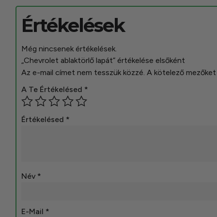
Értékelések
Még nincsenek értékelések.
„Chevrolet ablaktörlő lapát” értékelése elsőként
Az e-mail címet nem tesszük közzé.
A kötelező mezőke
A Te Értékelésed
*
Értékelésed
*
Név
*
E-Mail
*