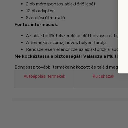
2 db méretpontos ablaktörlő lapát
12 db adapter
Szerelési útmutató
Fontos információk:
Az ablaktörlők felszerelése előtt olvassa el figyel
A terméket száraz, hűvös helyen tárolja.
Rendszeresen ellenőrizze az ablaktörlők állapotát,
Ne kockáztassa a biztonságát! Válassza a MultiConn
Böngéssz további termékeink között és találd meg az a
Autóápolási termékek
Kulcsházak