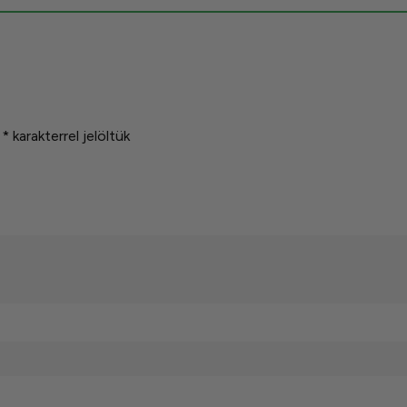
t
*
karakterrel jelöltük