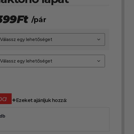
399
Ft
/pár
ba
Ezeket ajánljuk hozzá:
2db