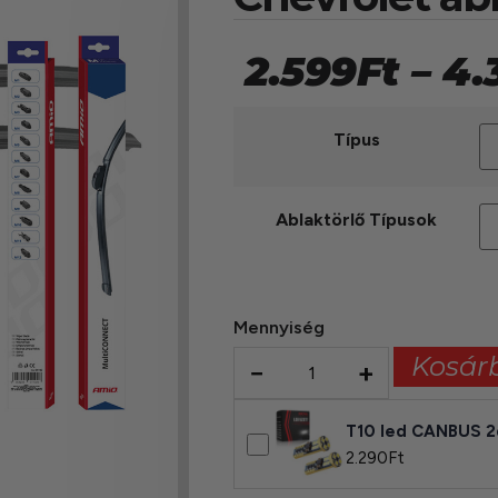
2.599
Ft
–
4.
Típus
Ablaktörlő Típusok
Mennyiség
Kosár
−
+
T10 led CANBUS 
2.290
Ft