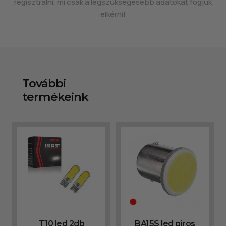
regisztrálni, mi csak a legszükségesebb adatokat fogjuk
elkérni!
További
termékeink
T10 led 2db
BA15S led piros