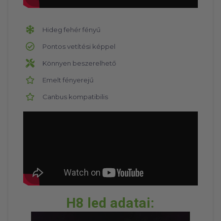
Hideg fehér fényű
Pontos vetítési képpel
Könnyen beszerelhető
Emelt fényerejű
Canbus kompatibilis
H8 led adatai: