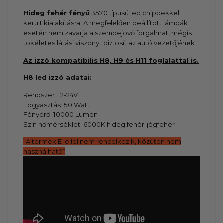
Hideg fehér fényű
3570 típusú led chippekkel
került kialakításra. A megfelelően beállított lámpák
esetén nem zavarja a szembejövő forgalmat, mégis
tökéletes látási viszonyt biztosít az autó vezetőjének.
Az izzó kompatibilis H8, H9 és H11 foglalattal is.
H8
led izzó adatai:
Rendszer: 12-24V
Fogyasztás: 50 Watt
Fényerő: 10000 Lumen
Szín hőmérséklet: 6000K hideg fehér-jégfehér
“A termék E jellel nem rendelkezik, közúton nem
használható”