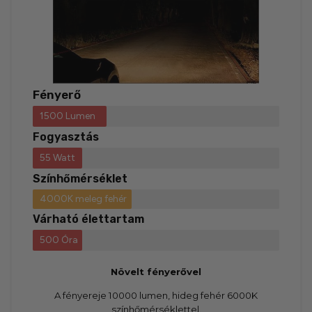
Fényerő
1500 Lumen
Fogyasztás
55 Watt
Színhőmérséklet
4000K meleg fehér
Várható élettartam
500 Óra
Növelt fényerővel
A fényereje 10000 lumen, hideg fehér 6000K
színhőmérséklettel.