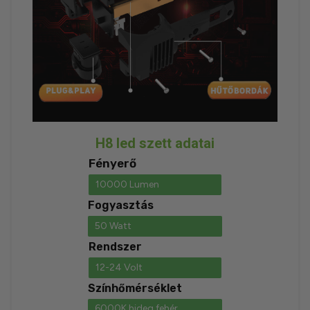
H8 led szett adatai
Fényerő
10000 Lumen
Fogyasztás
50 Watt
Rendszer
12-24 Volt
Színhőmérséklet
6000K hideg fehér