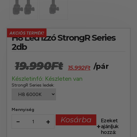
AKCIÓS TERMÉK!
H8 Led izzó StrongR Series
2db
19.990
Ft
/pár
15.992
Ft
Készletinfó: Készleten van
StrongR Series ledek:
Mennyiség
Kosárba
−
+
Ezeket
ajánljuk
hozzá: