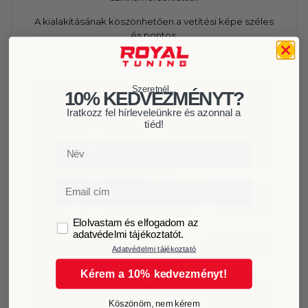
A kialakításának köszönhetően a vetítési képe széles
és pontos.
Sokkal jobb látási viszonyokat biztosít mint a gyári
halogén izzók
Szeretnél...
10% KEDVEZMÉNYT?
Iratkozz fel hírleveleünkre és azonnal a
tiéd!
Név
Email
GDPR
Elolvastam és elfogadom az
adatvédelmi tájékoztatót.
Adatvédelmi tájékoztató
Kérem a 10% kedvezményt!
Köszönöm, nem kérem