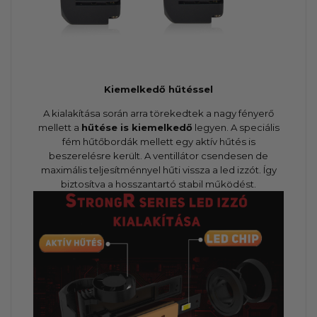
Kiemelkedő hűtéssel
A kialakítása során arra törekedtek a nagy fényerő
mellett a
hűtése is kiemelkedő
legyen. A speciális
fém hűtőbordák mellett egy aktív hűtés is
beszerelésre került. A ventillátor csendesen de
maximális teljesítménnyel hűti vissza a led izzót. Így
biztosítva a hosszantartó stabil működést.