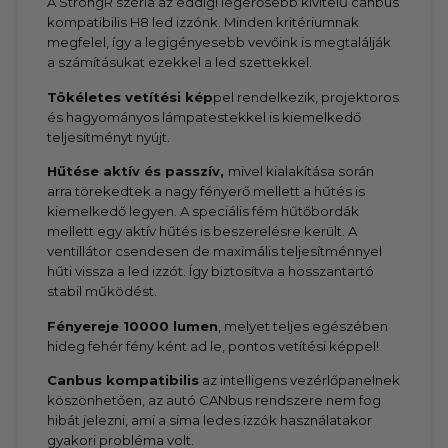
A StrongR széria az eddigi legerősebb kivitelű canbus
kompatibilis H8 led izzónk. Minden kritériumnak
megfelel, így a legigényesebb vevőink is megtalálják
a számításukat ezekkel a led szettekkel.
Tökéletes vetítési kép
pel rendelkezik, projektoros
és hagyományos lámpatestekkel is kiemelkedő
teljesítményt nyújt.
Hűtése aktív és passzív,
mivel kialakítása során
arra törekedtek a nagy fényerő mellett a hűtés is
kiemelkedő legyen. A speciális fém hűtőbordák
mellett egy aktív hűtés is beszerelésre került. A
ventillátor csendesen de maximális teljesítménnyel
hűti vissza a led izzót. Így biztosítva a hosszantartó
stabil működést.
Fényereje 10000 lumen
, melyet teljes egészében
hideg fehér fény ként ad le, pontos vetítési képpel!
Canbus kompatibilis
az intelligens vezérlőpanelnek
köszönhetően, az autó CANbus rendszere nem fog
hibát jelezni, ami a sima ledes izzók használatakor
gyakori probléma volt.