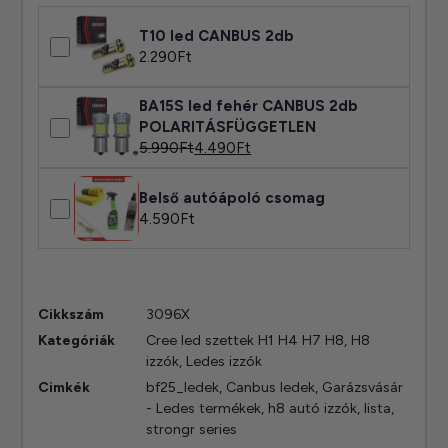
T10 led CANBUS 2db
2.290
Ft
BA15S led fehér CANBUS 2db
POLARITÁSFÜGGETLEN
5.990
Ft
4.490
Ft
Belső autóápoló csomag
4.590
Ft
Cikkszám
3096X
Kategóriák
Cree led szettek H1 H4 H7 H8
,
H8
izzók
,
Ledes izzók
Cimkék
bf25_ledek
,
Canbus ledek
,
Garázsvásár
- Ledes termékek
,
h8 autó izzók
,
lista
,
strongr series