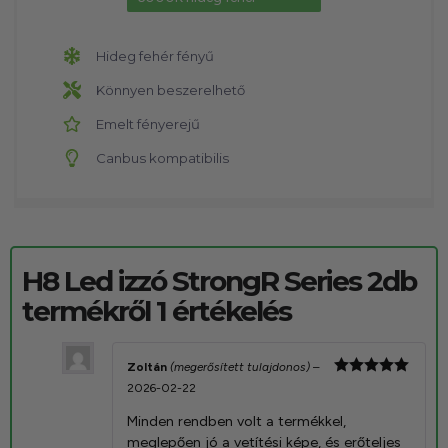
Hideg fehér fényű
Könnyen beszerelhető
Emelt fényerejű
Canbus kompatibilis
H8 Led izzó StrongR Series 2db
termékről 1 értékelés
Zoltán
(megerősített tulajdonos)
–
Értékelés:
2026-02-22
5
/ 5
Minden rendben volt a termékkel,
meglepően jó a vetítési képe, és erőteljes