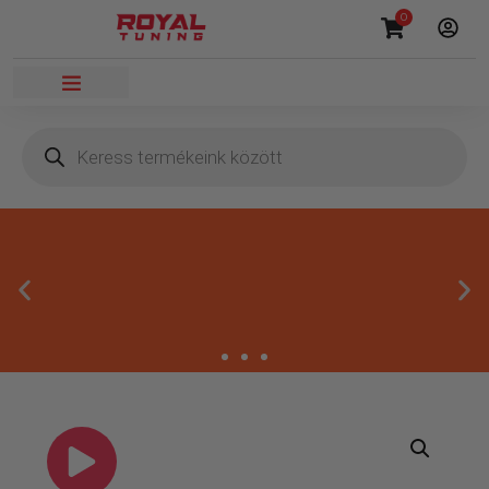
0
Másnapi kézbesítés
Gyors rendelésfeldolgozással segítünk, hogy hamar