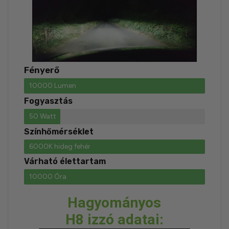
Fényerő
10000 Lumen
Fogyasztás
50 Watt
Színhőmérséklet
6000K hideg fehér
Várható élettartam
10000 Óra
Hagyományos
H8 izzó adatai: