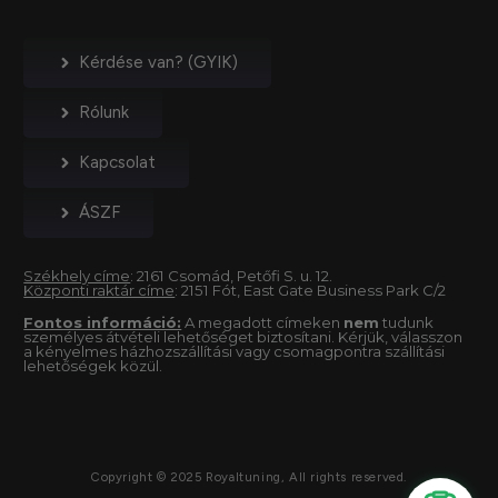
Kérdése van? (GYIK)
Rólunk
Kapcsolat
ÁSZF
Székhely címe
: 2161 Csomád, Petőfi S. u. 12.
Központi raktár címe
: 2151 Fót, East Gate Business Park C/2
Fontos információ:
A megadott címeken
nem
tudunk
személyes átvételi lehetőséget biztosítani. Kérjük, válasszon
a kényelmes házhozszállítási vagy csomagpontra szállítási
lehetőségek közül.
Copyright © 2025 Royaltuning, All rights reserved.