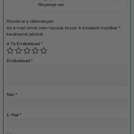
fényereje van
Mondd el a véleményed
Az e-mail címet nem tesszük közzé.
A kötelező mezőket
*
karakterrel jelöltük
A Te Értékelésed
*
Értékelésed
*
Név
*
E-Mail
*