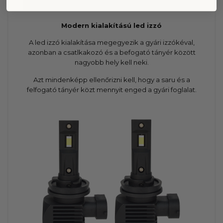
Modern kialakítású led izzó
A led izzó kialakítása megegyezik a gyári izzókéval,
azonban a csatlkakozó és a befogató tányér között
nagyobb hely kell neki.
Azt mindenképp ellenőrizni kell, hogy a saru és a
felfogató tányér közt mennyit enged a gyári foglalat.