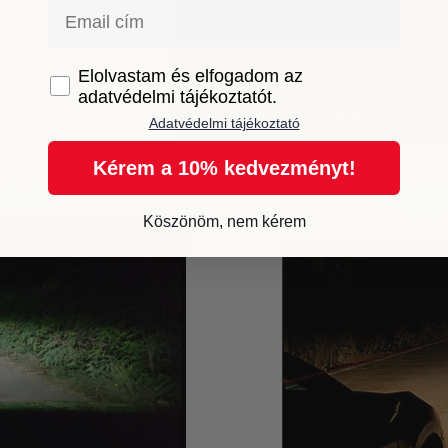
Email
GDPR
Elolvastam és elfogadom az
adatvédelmi tájékoztatót.
Adatvédelmi tájékoztató
Kérem a 10% kedvezményt!
Hagy
tai:
Köszönöm, nem kérem