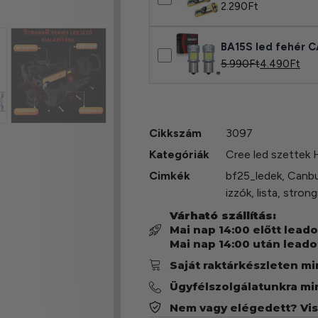
2.290
Ft
BA15S led fehér
5.990
Ft
4.490
Ft
Cikkszám
3097
Kategóriák
Cree led szettek
Cimkék
bf25_ledek
,
Canbu
izzók
,
lista
,
strong
Várható szállítás:
Mai nap 14:00 előtt lead
Mai nap 14:00 után leado
Saját raktárkészleten m
Ügyfélszolgálatunkra mi
Nem vagy elégedett? Vi