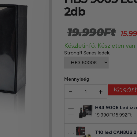
2db
19.990
Ft
15.9
Készletinfó: Készleten van
StrongR Series ledek:
Mennyiség
Kosár
−
+
HB4 9006 Led izz
19.990
Ft
15.992
Ft
T10 led CANBUS 