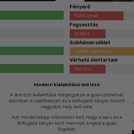
Fényerő
1500 Lumen
Fogyasztás
55 Watt
Színhőmérséklet
4000K meleg fehér
Várható élettartam
500 Óra
Modern kialakítású led izzó
A led izzó kialakítása megegyezik a gyári izzókéval,
azonban a csatlkakozó és a befogató tányér között
nagyobb hely kell neki.
Azt mindenképp ellenőrizni kell, hogy a saru és a
felfogató tányér közt mennyit enged a gyári
foglalat.