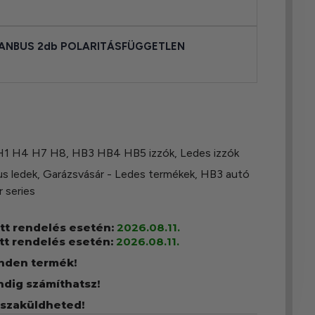
 CANBUS 2db POLARITÁSFÜGGETLEN
 H1 H4 H7 H8
,
HB3 HB4 HB5 izzók
,
Ledes izzók
s ledek
,
Garázsvásár - Ledes termékek
,
HB3 autó
r series
ott rendelés esetén:
2026.08.11.
tt rendelés esetén:
2026.08.11.
inden termék!
ndig számíthatsz!
sszaküldheted!