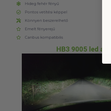
Hideg fehér fényű
Pontos vetítési képpel
Könnyen beszerelhető
Emelt fényerejű
Canbus kompatibilis
HB3 9005 led ada