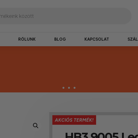
RÓLUNK
BLOG
KAPCSOLAT
SZÁL
termékek
AKCIÓS TERMÉK!
erepelnek, amelyekben mi is bízunk.
HB3 9005 Led