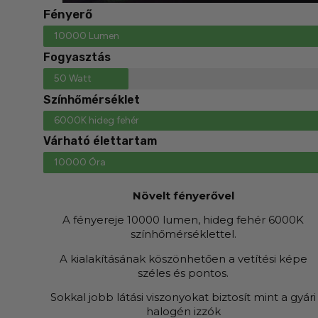
Fényerő
10000 Lumen
Fogyasztás
50 Watt
Színhőmérséklet
6000K hideg fehér
Várható élettartam
10000 Óra
Növelt fényerővel
A fényereje 10000 lumen, hideg fehér 6000K
színhőmérséklettel.
A kialakításának köszönhetően a vetítési képe
széles és pontos.
Sokkal jobb látási viszonyokat biztosít mint a gyári
halogén izzók