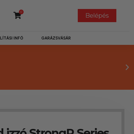
0
Belépés
LÍTÁSI INFÓ
GARÁZSVÁSÁR
 izzó StrongR Series