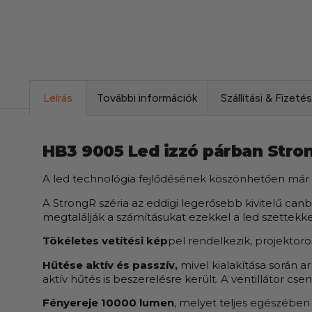
Leírás
További információk
Szállítási & Fizeté
HB3 9005 Led izzó párban Stro
A led technológia fejlődésének köszönhetően már a
A StrongR széria az eddigi legerősebb kivitelű can
megtalálják a számításukat ezekkel a led szettekke
Tökéletes vetítési kép
pel rendelkezik, projektor
Hűtése aktív és passzív,
mivel kialakítása során 
aktív hűtés is beszerelésre került. A ventillátor cs
Fényereje 10000 lumen
, melyet teljes egészében 