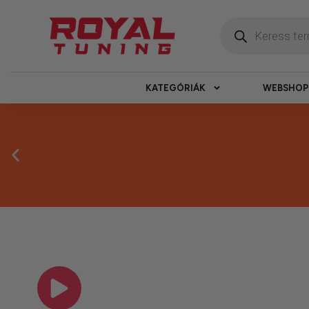
KATEGÓRIÁK
WEBSHOP
Megbízható 
Kínálatunkban kizárólag olyan termékek sz