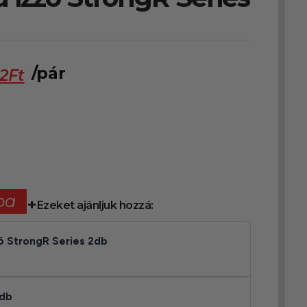
/pár
92
Ft
ba
Ezeket ajánljuk hozzá:
ó StrongR Series 2db
2db