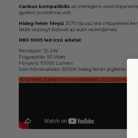
Canbus kompatibilis
az intelligens vezérlőpaneln
gyakori probléma volt.
Hideg fehér fényű
3570 típusú led chippekkel ker
látási viszonyt biztosít az autó vezetőjének.
HB3 9005 led izzó adatai:
Rendszer: 12-24V
Fogyasztás: 50 Watt
Fényerő: 10000 Lumen
Szín hőmérséklet: 6000K hideg fehér-jégfehér
“A termék E jellel nem rendelkezik, közúton nem 