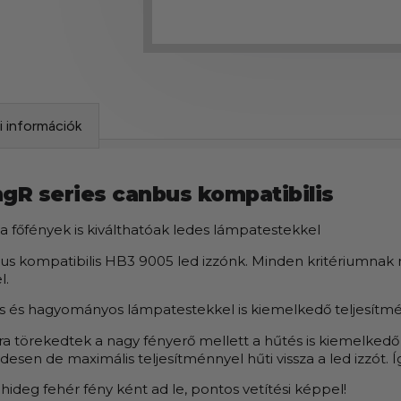
si információk
ngR series canbus kompatibilis
 főfények is kiválthatóak ledes lámpatestekkel
bus kompatibilis HB3 9005 led izzónk. Minden kritériumnak 
l.
os és hagyományos lámpatestekkel is kiemelkedő teljesítmé
arra törekedtek a nagy fényerő mellett a hűtés is kiemelked
endesen de maximális teljesítménnyel hűti vissza a led izzót. 
hideg fehér fény ként ad le, pontos vetítési képpel!