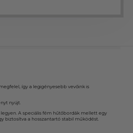
megfelel, így a legigényesebb vevőink is
nyt nyújt.
ő legyen. A speciális fém hűtőbordák mellett egy
Így biztosítva a hosszantartó stabil működést.