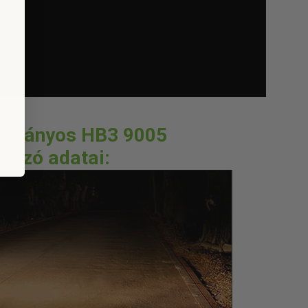
ományos HB3 9005
izzó adatai: