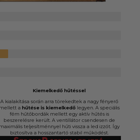
Kiemelkedő hűtéssel
A kialakítása során arra törekedtek a nagy fényerő
mellett a
hűtése is kiemelkedő
legyen. A speciális
fém hűtőbordák mellett egy aktív hűtés is
beszerelésre került. A ventillátor csendesen de
maximális teljesítménnyel hűti vissza a led izzót. Így
biztosítva a hosszantartó stabil működést.