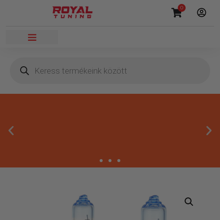
0
Megbízható termékek
Kínálatunkban kizárólag olyan termékek