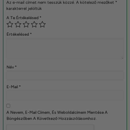
Az e-mail címet nem tesszük közzé.
A kötelező mezőket
*
karakterrel jelöltük
A Te Értékelésed
*
Értékelésed
*
Név
*
E-Mail
*
A Nevem, E-Mail Címem, És Weboldalcímem Mentése A
Böngészőben A Következő Hozzászólásomhoz.