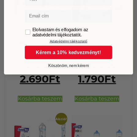
Email
GDPR
Elolvastam és elfogadom az
H4 izzó +130%
H1 izzó +130%
adatvédelmi tájékoztatót.
emelt fényerővel
emelt fényerővel
Adatvédelmi tájékoztató
2db
2db
Kérem a 10% kedvezményt!
2.990
Ft
1.990
Ft
Értékelés:
Értékelés:
Köszönöm, nem kérem
4.91
4.92
/ 5
/ 5
2.690
Ft
1.790
Ft
Kosárba teszem
Kosárba teszem
Akció!