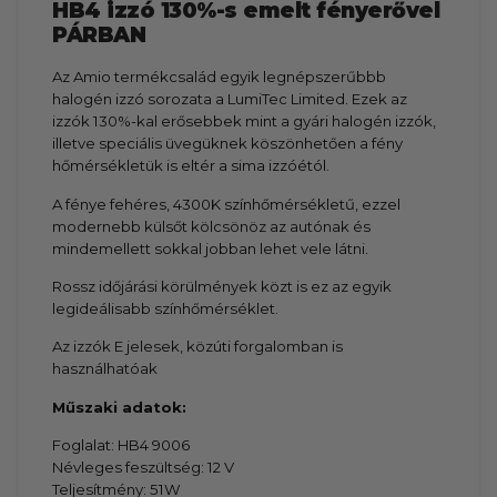
HB4 izzó 130%-s emelt fényerővel
PÁRBAN
Az Amio termékcsalád egyik legnépszerűbbb
halogén izzó sorozata a LumiTec Limited. Ezek az
izzók 130%-kal erősebbek mint a gyári halogén izzók,
illetve speciális üvegüknek köszönhetően a fény
hőmérsékletük is eltér a sima izzóétól.
A fénye fehéres, 4300K színhőmérsékletű, ezzel
modernebb külsőt kölcsönöz az autónak és
mindemellett sokkal jobban lehet vele látni.
Rossz időjárási körülmények közt is ez az egyik
legideálisabb színhőmérséklet.
Az izzók E jelesek, közúti forgalomban is
használhatóak
Műszaki adatok:
Foglalat: HB4 9006
Névleges feszültség: 12 V
Teljesítmény: 51W