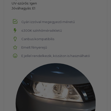
UV-szűrős: Igen
Jóváhagyás: E1
Gyári izzóval megegyező méretű
4300K színhőmérsékletű
Canbus kompatibilis
Emelt fényerejű
E jellel rendelkezik, közúton is használható