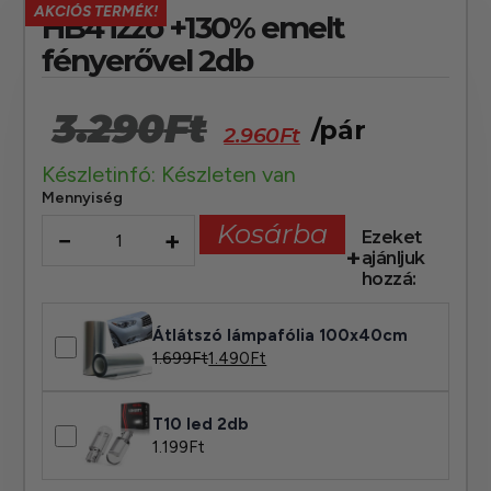
AKCIÓS TERMÉK!
HB4 izzó +130% emelt
fényerővel 2db
3.290
Ft
/pár
2.960
Ft
Készletinfó: Készleten van
Mennyiség
Kosárba
−
+
Ezeket
ajánljuk
hozzá:
Átlátszó lámpafólia 100x40cm
1.699
Ft
1.490
Ft
T10 led 2db
1.199
Ft