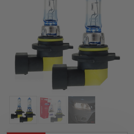
szerepelnek, amelyekben mi is bízunk.