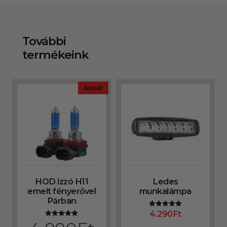
További
termékeink
Akció!
HOD izzó H11
Ledes
emelt fényerővel
munkalámpa
Párban
4.290
Ft
Értékelés:
5.00
Értékelés:
/ 5