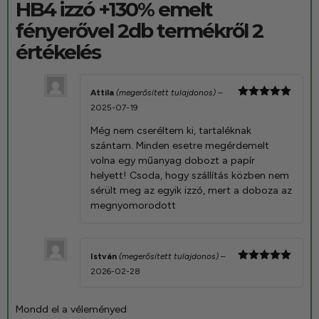
HB4 izzó +130% emelt
fényerővel 2db
termékről 2
értékelés
Attila
(megerősített tulajdonos)
–
Értékelés:
2025-07-19
5
/ 5
Még nem cseréltem ki, tartaléknak
szántam. Minden esetre megérdemelt
volna egy műanyag dobozt a papír
helyett! Csoda, hogy szállítás közben nem
sérült meg az egyik izzó, mert a doboza az
megnyomorodott
István
(megerősített tulajdonos)
–
Értékelés:
2026-02-28
5
/ 5
Mondd el a véleményed