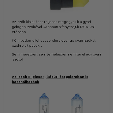
Az izzók kialakítása teljesen megegyezik a gyári
galogén izzókéval. Azonban a fényerejük 130%-kal
erősebb.
Könnyedén ki lehet cserélni a gyenge gyári izzókat
ezekre a típusokra.
Sem méretben, sem terhelésben nem tér el egy gyári
izzótól.
Az izzók E jelesek, közúti forgalomban is
használhatóak