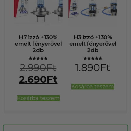
H7 izzó +130%
H3 izzó +130%
emelt fényerővel
emelt fényerővel
2db
2db
2.990
Ft
1.890
Ft
Értékelés:
Értékelés:
4.89
5.00
/ 5
/ 5
2.690
Ft
Kosárba teszem
Kosárba teszem