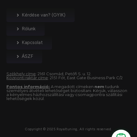
Kérdése van? (GYIK)
Rólunk
Kapcsolat
ÁSZF
Székhely címe
: 2161 Csomád, Petőfi S. u. 12.
Központi raktár címe
: 2151 Fót, East Gate Business Park C/2
Fontos információ:
A megadott címeken
nem
tudunk
személyes átvételi lehetőséget biztosítani. Kérjük, válasszon
a kényelmes házhozszállítási vagy csomagpontra szállítási
lehetőségek közül.
Copyright © 2025 Royaltuning, All rights reserved.