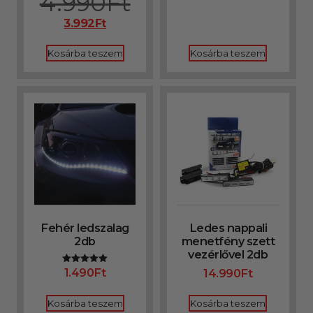
4.990
Ft
5.00
/ 5
3.992
Ft
Kosárba teszem
Kosárba teszem
Fehér ledszalag
Ledes nappali
2db
menetfény szett
vezérlővel 2db
1.490
Ft
14.990
Ft
Értékelés:
5.00
/ 5
Kosárba teszem
Kosárba teszem