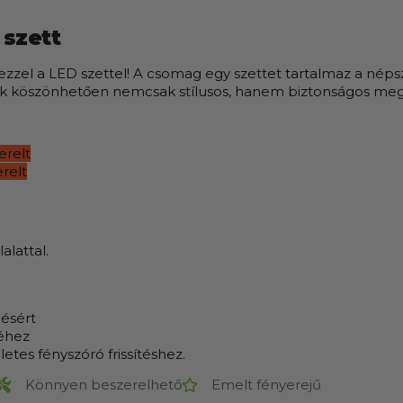
 szett
 ezzel a LED szettel! A csomag egy szettet tartalmaz a nép
k köszönhetően nemcsak stílusos, hanem biztonságos megol
erelt
relt
alattal.
ésért
séhez
tes fényszóró frissítéshez.
Könnyen beszerelhető
Emelt fényerejű