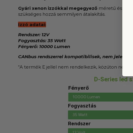
Gyári xenon izzókkal megegyező
méretű és kiala
szükséges hozzá semmilyen átalakítás.
Izzó adatai:
Rendszer: 12V
Fogyasztás: 35 Watt
Fényerő: 10000 Lumen
CANbus rendszerrel kompatibilisek, nem jeleznek
“A termék E jellel nem rendelkezik, közúton nem 
D-Series led s
Fényerő
10000 Lumen
Fogyasztás
35 Watt
Rendszer
12 Volt