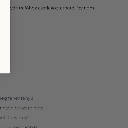
. A gyári trafóhoz csatlakoztatható, így nem
deg fehér fényű
nnyen beszerelhető
elt fényerejű
nbus kompatibilis