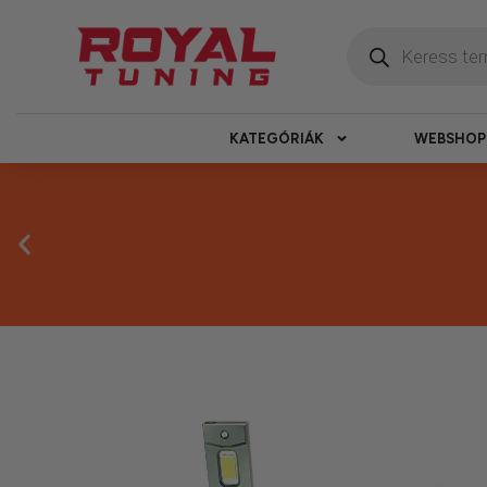
KATEGÓRIÁK
WEBSHOP
Megbízható 
Kínálatunkban kizárólag olyan termékek sz