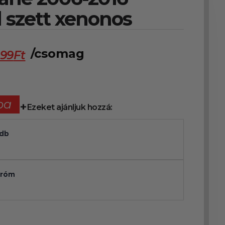
d szett xenonos
/csomag
999
Ft
ba
Ezeket ajánljuk hozzá:
2db
króm