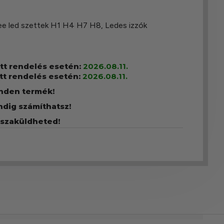
ee led szettek H1 H4 H7 H8
,
Ledes izzók
ott rendelés esetén:
2026.08.11.
tt rendelés esetén:
2026.08.11.
inden termék!
ndig számíthatsz!
sszaküldheted!