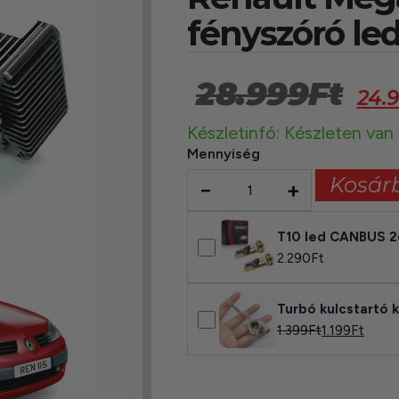
fényszóró le
28.999
Ft
24.
Készletinfó: Készleten van
Mennyiség
Kosár
−
+
T10 led CANBUS 
2.290
Ft
Turbó kulcstartó 
1.399
Ft
1.199
Ft