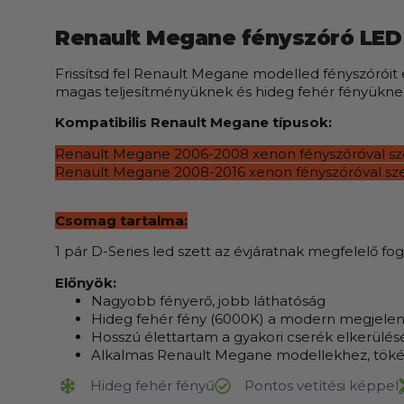
Renault Megane fényszóró LED
Frissítsd fel Renault Megane modelled fényszóróit
magas teljesítményüknek és hideg fehér fényükne
Kompatibilis Renault Megane típusok:
Renault Megane 2006-2008
xenon fényszóróval sz
Renault Megane 2008-2016
xenon fényszóróval sze
Csomag tartalma:
1 pár D-Series led szett az évjáratnak megfelelő fogl
Előnyök:
Nagyobb fényerő, jobb láthatóság
Hideg fehér fény (6000K) a modern megjelen
Hosszú élettartam a gyakori cserék elkerülé
Alkalmas Renault Megane modellekhez, tökéle
Hideg fehér fényű
Pontos vetítési képpel