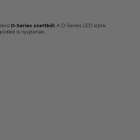
szerű
D-Series szettből
. A D-Series LED izzók
dást is nyújtanak.