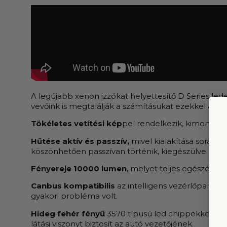
A legújabb xenon izzókat helyettesítő D Series led
vevőink is megtalálják a számításukat ezekkel a led
Tökéletes vetítési kép
pel rendelkezik, kimondott
Hűtése aktív és passzív,
mivel kialakítása során 
köszönhetően passzívan történik, kiegészülve egy be
Fényereje 10000 lumen
, melyet teljes egészében 
Canbus kompatibilis
az intelligens vezérlőpaneln
gyakori probléma volt.
Hideg fehér fényű
3570 típusú led chippekkel ker
látási viszonyt biztosít az autó vezetőjének.