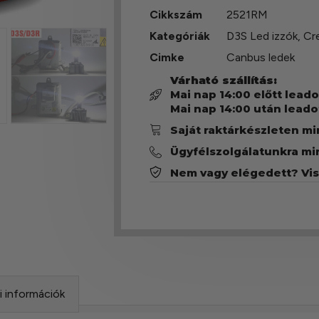
Cikkszám
2521RM
Kategóriák
D3S Led izzók
,
Cr
Cimke
Canbus ledek
Várható szállítás:
Mai nap 14:00 előtt lead
Mai nap 14:00 után leado
Saját raktárkészleten m
Ügyfélszolgálatunkra mi
Nem vagy elégedett? Vi
si információk