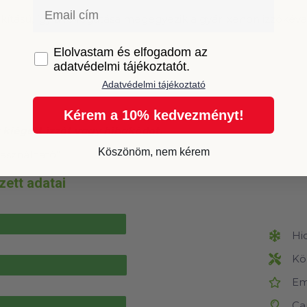
Email
kítású, így a felfogatása megegyezik a gyári xenon izzókéval
GDPR
Elolvastam és elfogadom az
adatvédelmi tájékoztatót.
Adatvédelmi tájékoztató
Kérem a 10% kedvezményt!
 kiégett izzót vagy hibakódot.
Köszönöm, nem kérem
használható”
zett adatai
Hi
Kö
Em
Ca