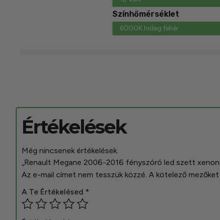
Színhőmérséklet
6000K hideg fehér
Értékelések
Még nincsenek értékelések.
„Renault Megane 2006-2016 fényszóró led szett xenono
Az e-mail címet nem tesszük közzé.
A kötelező mezőke
A Te Értékelésed
*