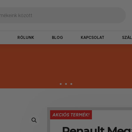
RÓLUNK
BLOG
KAPCSOLAT
SZÁL
termékek
AKCIÓS TERMÉK!
erepelnek, amelyekben mi is bízunk.
Renault Meg