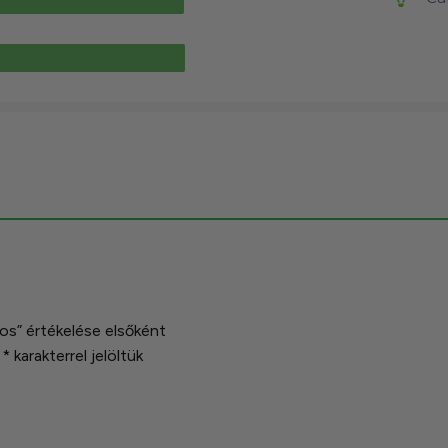
s” értékelése elsőként
t
*
karakterrel jelöltük