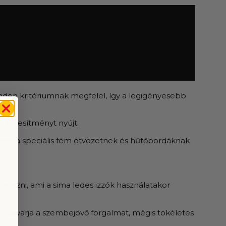
Minden kritériumnak megfelel, így a legigényesebb
 teljesítményt nyújt.
űtése a speciális fém ötvözetnek és hűtőbordáknak
elezni, ami a sima ledes izzók használatakor
em zavarja a szembejövő forgalmat, mégis tökéletes