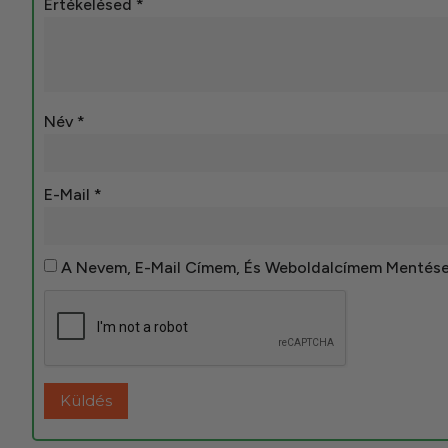
Értékelésed
*
Név
*
E-Mail
*
A Nevem, E-Mail Címem, És Weboldalcímem Mentés