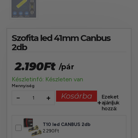
Szofita led 41mm Canbus
2db
2.190
Ft
/pár
Készletinfó: Készleten van
Mennyiség
Kosárba
−
+
Ezeket
ajánljuk
hozzá:
T10 led CANBUS 2db
2.290
Ft