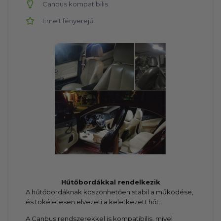
Canbus kompatibilis
Emelt fényerejű
Hűtőbordákkal rendelkezik
A hűtőbordáknak köszönhetően stabil a működése,
és tökéletesen elvezeti a keletkezett hőt.
A Canbus rendszerekkel is kompatibilis, mivel