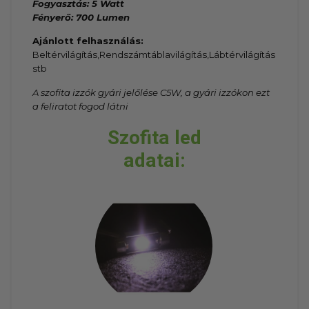
Fogyasztás: 5 Watt
Fényerő: 700 Lumen
Ajánlott felhasználás:
Beltérvilágítás,Rendszámtáblavilágítás,Lábtérvilágítás
stb
A szofita izzók gyári jelőlése C5W, a gyári izzókon ezt
a feliratot fogod látni
Szofita led
adatai: