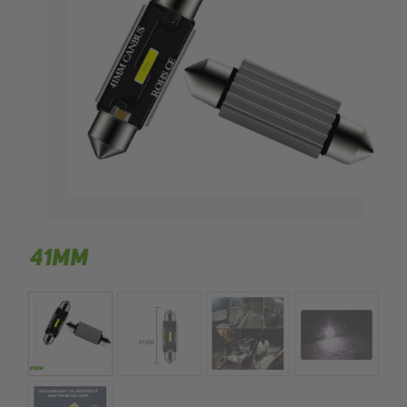
kézhez kapd a csomagod.