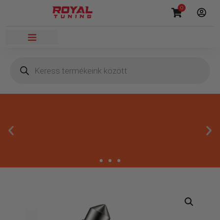
0
Másnapi kézbesítés
Gyors rendelésfeldolgozással segítünk, hogy hamar