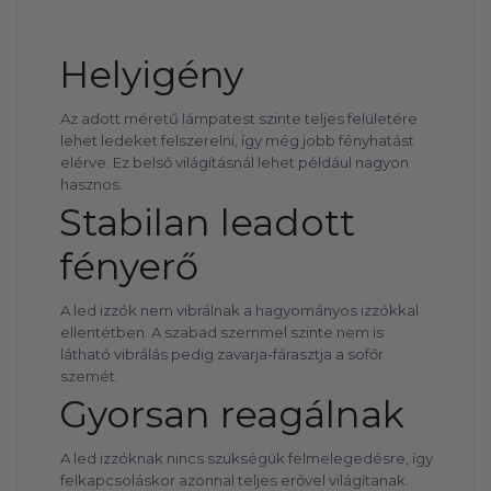
Helyigény
Az adott méretű lámpatest szinte teljes felületére
lehet ledeket felszerelni, így még jobb fényhatást
elérve. Ez belső világításnál lehet például nagyon
hasznos.
Stabilan leadott
fényerő
A led izzók nem vibrálnak a hagyományos izzókkal
ellentétben. A szabad szemmel szinte nem is
látható vibrálás pedig zavarja-fárasztja a sofőr
szemét.
Gyorsan reagálnak
A led izzóknak nincs szükségük felmelegedésre, így
felkapcsoláskor azonnal teljes erővel világítanak.