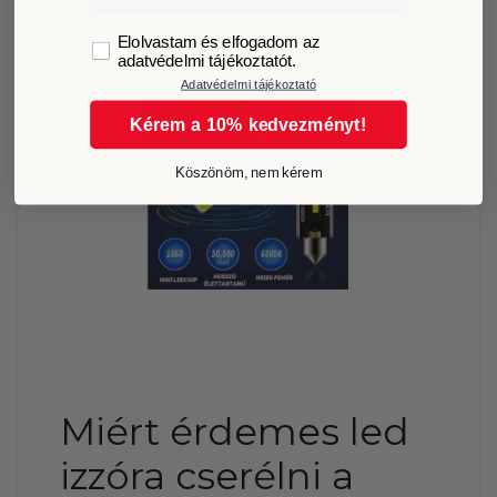
Chippeknek köszönhetően sokkal erősebb a fénye
GDPR
a régi ledek illetve a hagyományos halogén
Elolvastam és elfogadom az
adatvédelmi tájékoztatót.
izzókhoz képest.
Adatvédelmi tájékoztató
Kérem a 10% kedvezményt!
Köszönöm, nem kérem
Miért érdemes led
izzóra cserélni a