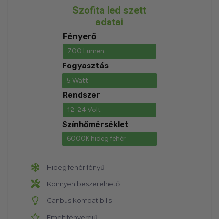
Szofita led szett
adatai
Fényerő
700 Lumen
Fogyasztás
5 Watt
Rendszer
12-24 Volt
Színhőmérséklet
6000K hideg fehér
Hideg fehér fényű
Könnyen beszerelhető
Canbus kompatibilis
Emelt fényerejű