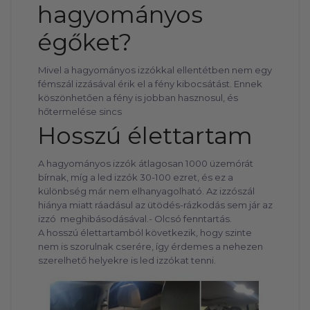
hagyományos
égőket?
Mivel a hagyományos izzókkal ellentétben nem egy
fémszál izzásával érik el a fény kibocsátást. Ennek
köszönhetően a fény is jobban hasznosul, és
hőtermelése sincs
Hosszú élettartam
A hagyományos izzók átlagosan 1000 üzemórát
bírnak, míg a led izzók 30-100 ezret, és ez a
különbség már nem elhanyagolható. Az izzószál
hiánya miatt ráadásul az ütödés-rázkodás sem jár az
izzó meghibásodásával.- Olcsó fenntartás.
A hosszú élettartamból következik, hogy szinte
nem is szorulnak cserére, így érdemes a nehezen
szerelhető helyekre is led izzókat tenni.