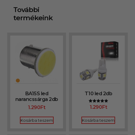
További
termékeink
BA15S led
T10 led 2db
narancssárga 2db
1.290
Ft
1.290
Ft
Értékelés:
5.00
/ 5
Kosárba teszem
Kosárba teszem