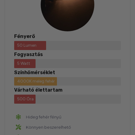
Fényerő
50 Lumen
Fogyasztás
5 Watt
Színhőmérséklet
4000K meleg fehér
Várható élettartam
500 Óra
Hideg fehér fényű
Könnyen beszerelhető