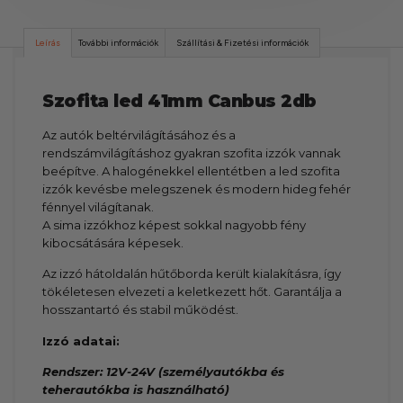
Leírás
További információk
Szállítási & Fizetési információk
Szofita led 41mm Canbus 2db
Az autók beltérvilágításához és a
rendszámvilágításhoz gyakran szofita izzók vannak
beépítve. A halogénekkel ellentétben a led szofita
izzók kevésbe melegszenek és modern hideg fehér
fénnyel világítanak.
A sima izzókhoz képest sokkal nagyobb fény
kibocsátására képesek.
Az izzó hátoldalán hűtőborda került kialakításra, így
tökéletesen elvezeti a keletkezett hőt. Garantálja a
hosszantartó és stabil működést.
Izzó adatai:
Rendszer: 12V-24V (személyautókba és
teherautókba is használható)