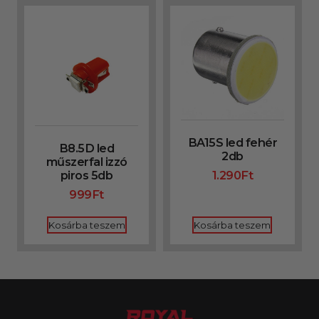
BA15S led fehér
B8.5D led
2db
műszerfal izzó
piros 5db
1.290
Ft
999
Ft
Kosárba teszem
Kosárba teszem