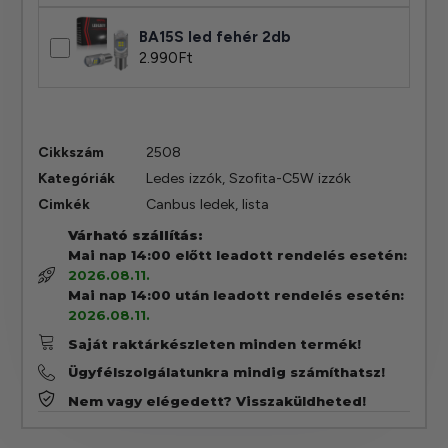
BA15S led fehér 2db
2.990
Ft
Cikkszám
2508
Kategóriák
Ledes izzók
,
Szofita-C5W izzók
Cimkék
Canbus ledek
,
lista
Várható szállítás:
Mai nap 14:00 előtt leadott rendelés esetén:
2026.08.11.
Mai nap 14:00 után leadott rendelés esetén:
2026.08.11.
Saját raktárkészleten minden termék!
Ügyfélszolgálatunkra mindig számíthatsz!
Nem vagy elégedett? Visszaküldheted!