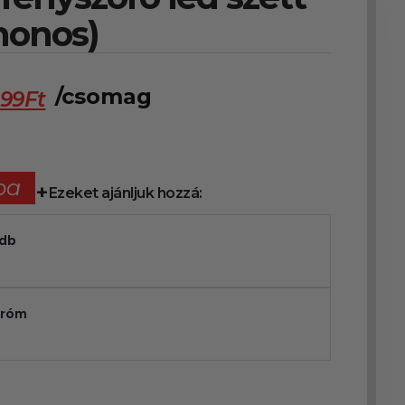
nonos)
/csomag
999
Ft
ba
Ezeket ajánljuk hozzá:
2db
króm