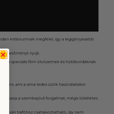
Minden kritériumnak megfelel, így a legigényesebb
 teljesítményt nyújt.
űtése a speciális fém ötvözetnek és hűtőbordáknak
elezni, ami a sima ledes izzók használatakor
em zavarja a szembejövő forgalmat, mégis tökéletes
. A gyári trafóhoz csatlakoztatható, így nem