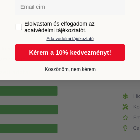
Email
GDPR
Elolvastam és elfogadom az
adatvédelmi tájékoztatót.
Adatvédelmi tájékoztató
 kiégett izzót vagy hibakódot.
Kérem a 10% kedvezményt!
használható”
Köszönöm, nem kérem
zett adatai
Hi
Kö
Em
Ca