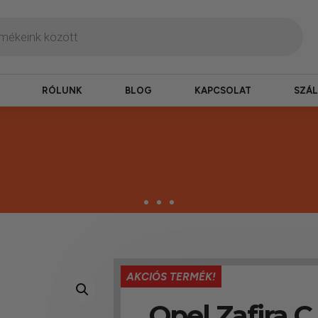
RÓLUNK
BLOG
KAPCSOLAT
SZÁL
termékek
AKCIÓS TERMÉK!
erepelnek, amelyekben mi is bízunk.
Opel Zafira C