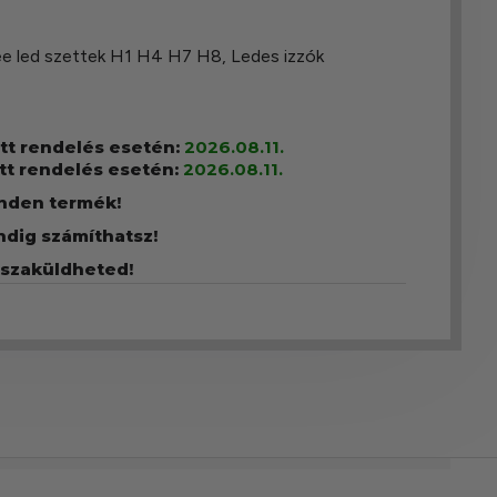
e led szettek H1 H4 H7 H8
,
Ledes izzók
ott rendelés esetén:
2026.08.11.
tt rendelés esetén:
2026.08.11.
inden termék!
ndig számíthatsz!
sszaküldheted!