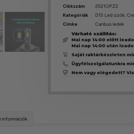
Cikkszám
2521OPZ2
Kategóriák
D1S Led izzók
,
Cre
Cimke
Canbus ledek
Várható szállítás:
Mai nap 14:00 előtt lead
Mai nap 14:00 után leado
Saját raktárkészleten m
Ügyfélszolgálatunkra mi
Nem vagy elégedett? Vi
si információk