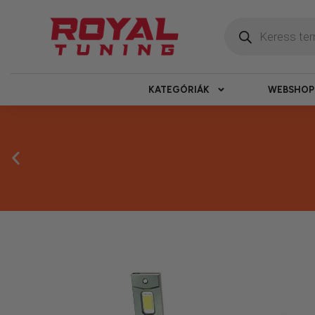
KATEGÓRIÁK
WEBSHOP
Megbízható 
Kínálatunkban kizárólag olyan termékek sz