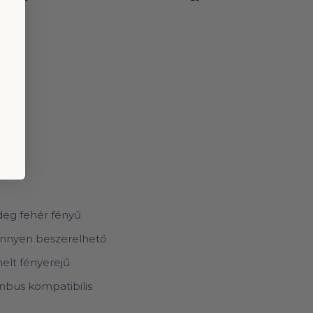
deg fehér fényű
nnyen beszerelhető
elt fényerejű
nbus kompatibilis