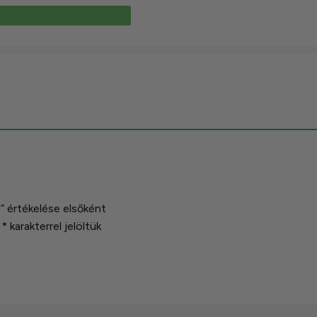
” értékelése elsőként
t
*
karakterrel jelöltük