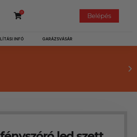
0
Belépés
LÍTÁSI INFÓ
GARÁZSVÁSÁR
 fényszóró led szett