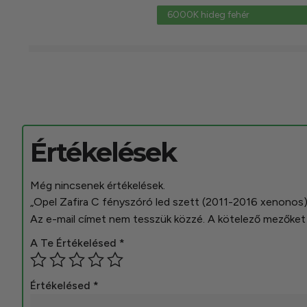
6000K hideg fehér
Értékelések
Még nincsenek értékelések.
„Opel Zafira C fényszóró led szett (2011-2016 xenonos)
Az e-mail címet nem tesszük közzé.
A kötelező mezőke
A Te Értékelésed
*
Értékelésed
*