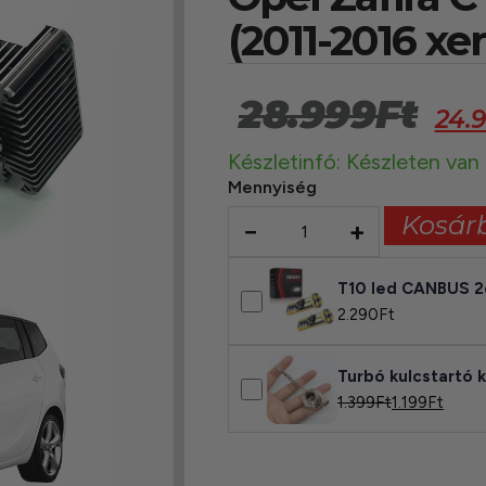
(2011-2016 xe
28.999
Ft
24.
Készletinfó: Készleten van
Mennyiség
Kosár
−
+
T10 led CANBUS 
2.290
Ft
Turbó kulcstartó 
1.399
Ft
1.199
Ft