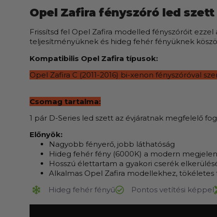
Opel Zafira
fényszóró led szett
Frissítsd fel Opel Zafira modelled fényszóróit ezze
teljesítményüknek és hideg fehér fényüknek köszö
Kompatibilis Opel Zafira típusok:
Opel Zafira C
(2011-2016)
bi-xenon fényszóróval sze
Csomag tartalma:
1 pár D-Series led szett az évjáratnak megfelelő fogl
Előnyök:
Nagyobb fényerő, jobb láthatóság
Hideg fehér fény (6000K) a modern megjelen
Hosszú élettartam a gyakori cserék elkerülé
Alkalmas Opel Zafira modellekhez, tökéletes f
Hideg fehér fényű
Pontos vetítési képpel