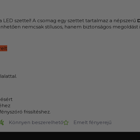
l a LED szettel! A csomag egy szettet tartalmaz a népszerű
D
nhetően nemcsak stílusos, hanem biztonságos megoldást i
relt
alattal.
ésért
séhez
ényszóró frissítéshez.
Könnyen beszerelhető
Emelt fényerejű