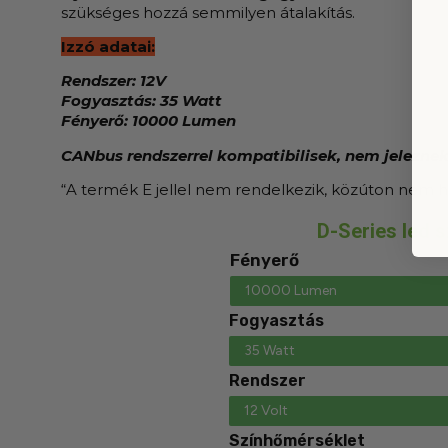
szükséges hozzá semmilyen átalakítás.
Izzó adatai:
Rendszer: 12V
Fogyasztás: 35 Watt
Fényerő: 10000 Lumen
CANbus rendszerrel kompatibilisek, nem jeleznek
“A termék E jellel nem rendelkezik, közúton nem 
D-Series led s
Fényerő
10000 Lumen
Fogyasztás
35 Watt
Rendszer
12 Volt
Színhőmérséklet