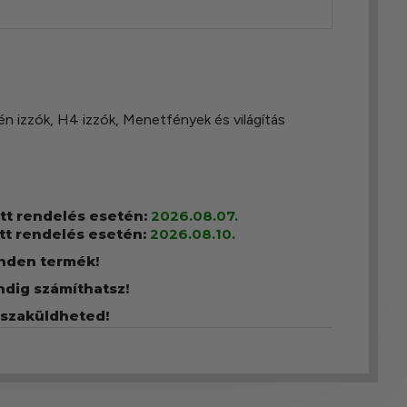
én izzók
,
H4 izzók
,
Menetfények és világítás
ott rendelés esetén:
2026.08.07.
tt rendelés esetén:
2026.08.10.
inden termék!
ndig számíthatsz!
sszaküldheted!