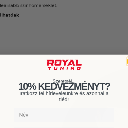
ideálisabb színhőmérséklet.
nálhatóak
Szeretnél...
10% KEDVEZMÉNYT?
Iratkozz fel hírleveleünkre és azonnal a
tiéd!
Név