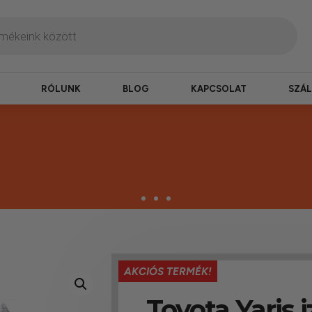
RÓLUNK
BLOG
KAPCSOLAT
SZÁL
termékek
AKCIÓS TERMÉK!
erepelnek, amelyekben mi is bízunk.
Toyota Yaris 