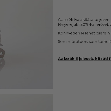
Az izzók kialakítása teljese
fényerejük 130%-kal erőseb
Könnyedén ki lehet cserélni 
Sem méretben, sem terhelés
Az izzók E jelesek, közút