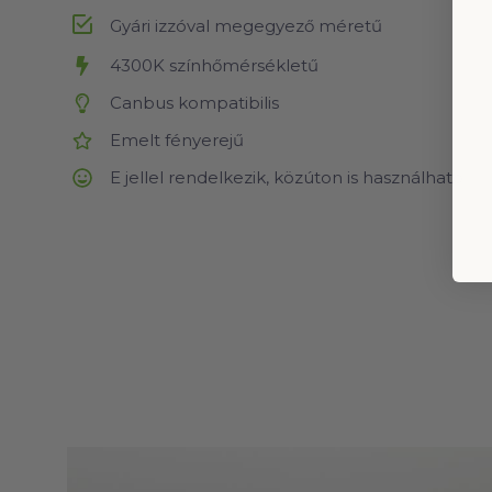
Gyári izzóval megegyező méretű
4300K színhőmérsékletű
Canbus kompatibilis
Emelt fényerejű
E jellel rendelkezik, közúton is használható