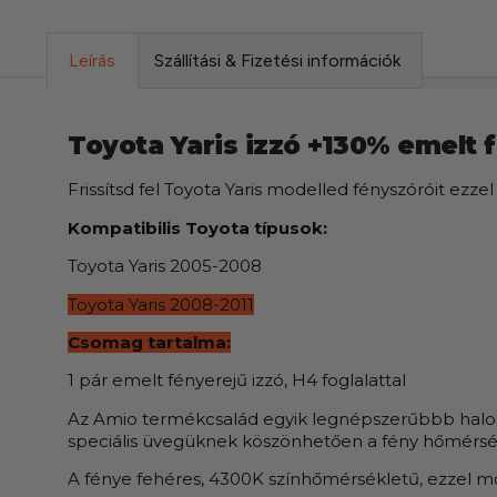
Leírás
Szállítási & Fizetési információk
Toyota Yaris izzó +130% emelt 
Frissítsd fel Toyota Yaris modelled fényszóróit ezze
Kompatibilis Toyota típusok:
Toyota Yaris 2005-2008
Toyota Yaris 2008-2011
Csomag tartalma:
1 pár emelt fényerejű izzó, H4 foglalattal
Az Amio termékcsalád egyik legnépszerűbbb halogén
speciális üvegüknek köszönhetően a fény hőmérsékle
A fénye fehéres, 4300K színhőmérsékletű, ezzel mo