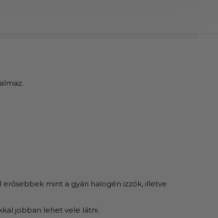
rtalmaz.
rősebbek mint a gyári halogén izzók, illetve
l jobban lehet vele látni.