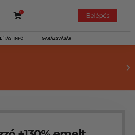
0
Belépés
LÍTÁSI INFÓ
GARÁZSVÁSÁR
izzó +130% emelt