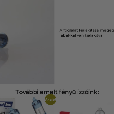
A foglalat kialakítása megegy
lábakkal van kialakítva.
További emelt fényű izzóink:
Akció!