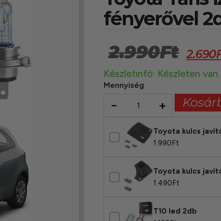
fényerővel 2
2.990
Ft
2.690
Készletinfó: Készleten van
Mennyiség
Kosár
−
+
Toyota kulcs javí
1.990
Ft
Toyota kulcs javí
1.490
Ft
T10 led 2db