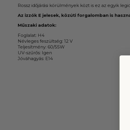
Rossz időjárási körülmények közt is ez az egyik leg
Az izzók E jelesek, közúti forgalomban is hasz
Műszaki adatok:
Foglalat: H4
Névleges feszültség: 12 V
Teljesítmény: 60/55W
UV-szűrős: Igen
Jóváhagyás: E14