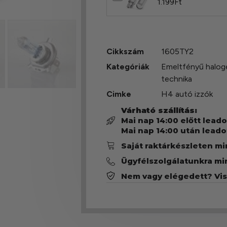
1.199
Ft
Cikkszám
1605TY2
Kategóriák
Emeltfényű halog
technika
Cimke
H4 autó izzók
Várható szállítás:
Mai nap 14:00 előtt lead
Mai nap 14:00 után leado
Saját raktárkészleten m
Ügyfélszolgálatunkra mi
Nem vagy elégedett? Vi