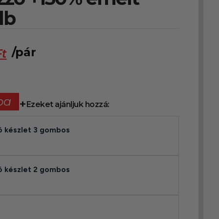
db
/pár
Ft
ba
Ezeket ajánljuk hozzá:
tó készlet 3 gombos
tó készlet 2 gombos