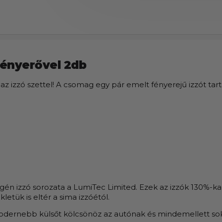
fényerővel 2db
l az izzó szettel! A csomag egy pár emelt fényerejű izzót ta
 izzó sorozata a LumiTec Limited. Ezek az izzók 130%-kal e
tük is eltér a sima izzóétól.
dernebb külsőt kölcsönöz az autónak és mindemellett sokka