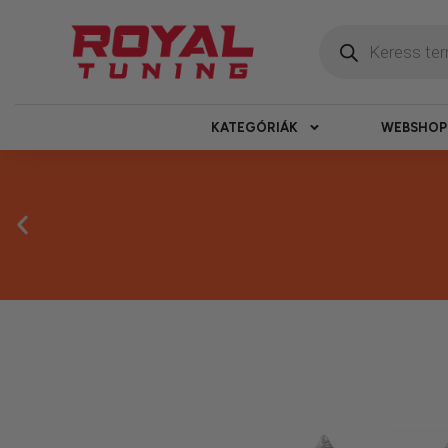
KATEGÓRIÁK
WEBSHOP
Megbízható 
Kínálatunkban kizárólag olyan termékek sz