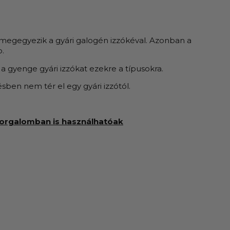
n megegyezik a gyári galogén izzókéval. Azonban a
b.
a gyenge gyári izzókat ezekre a típusokra.
ben nem tér el egy gyári izzótól.
i forgalomban is használhatóak