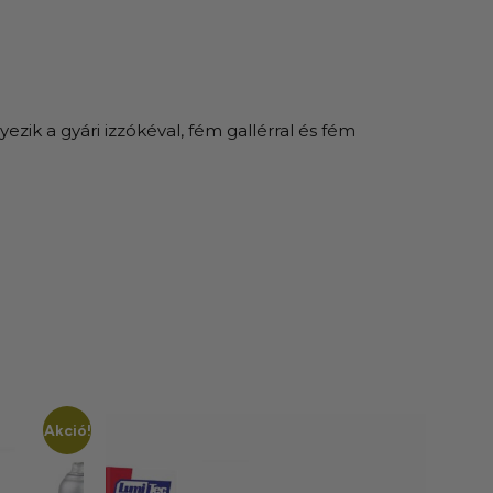
ezik a gyári izzókéval, fém gallérral és fém
Akció!